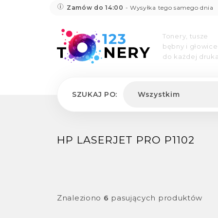
Zamów do 14:00
- Wysyłka tego samego dnia
Tonery, tusze
bębny i głowice
do każdej druka
SZUKAJ PO:
Wszystkim
HP LASERJET PRO P1102
Znaleziono
6
pasujących produktów