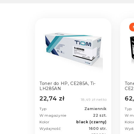
Toner do HP, CE285A, Ti-
Ton
LH285AN
CE2
22,74 zł
62
18,49 zł netto
Typ
Zamiennik
Typ
W magazynie
22 szt.
W m
Kolor
black (czarny)
Kolo
Wydajność
1600 str.
Wyd