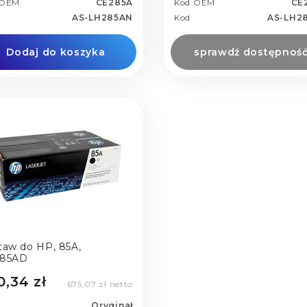
 OEM
CE285A
Kod OEM
CE
AS-LH285AN
Kod
AS-LH2
Dodaj do koszyka
sprawdź dostępnoś
taw do HP, 85A,
85AD
0,34 zł
675,07 zł netto
Oryginał