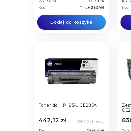
Kod OEM
CE285A
Kod
Kod
Ti-LH285AN
Kod
Dodaj do koszyka
Toner do HP, 85A, CE285A
Zes
CE2
442,12 zł
83
359,45 zł netto
Typ
Oryginał
Typ