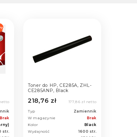
ny
Toner do HP, CE285A, ZHL-
CE285ANP, Black
218,76 zł
netto
177,86 zł netto
nnik
Typ
Zamiennik
Brak
W magazynie
Brak
arny)
Kolor
Black
 str.
Wydajność
1600 str.