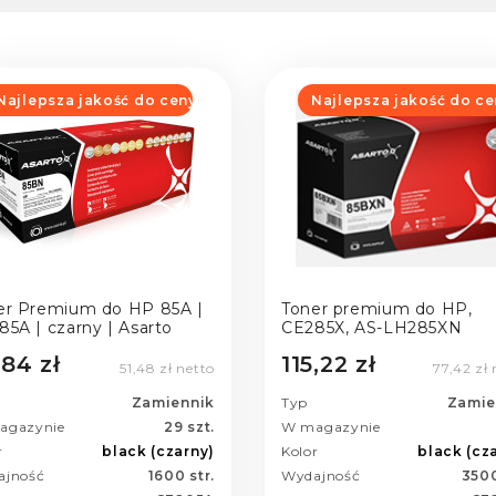
Najlepsza jakość do ceny
Najlepsza jakość do ce
er Premium do HP 85A |
Toner premium do HP,
85A | czarny | Asarto
CE285X, AS-LH285XN
,84 zł
115,22 zł
51,48 zł netto
77,42 zł 
Zamiennik
Typ
Zamie
agazynie
29 szt.
W magazynie
r
black (czarny)
Kolor
black (cz
ajność
1600 str.
Wydajność
3500