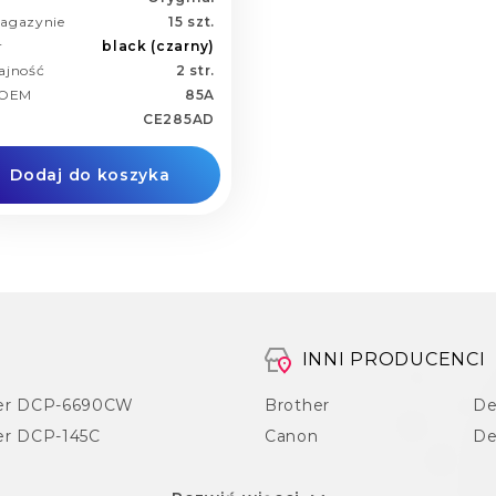
agazynie
15 szt.
r
black (czarny)
ajność
2 str.
 OEM
85A
CE285AD
Dodaj do koszyka
INNI PRODUCENCI
er DCP-6690CW
Brother
De
er DCP-145C
Canon
De