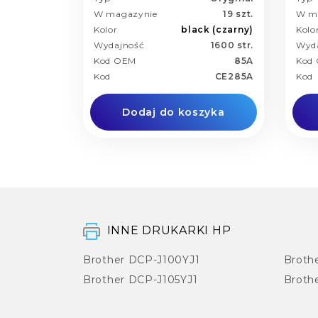
W magazynie
19 szt.
W m
Kolor
black (czarny)
Kolo
Wydajność
1600 str.
Wyd
Kod OEM
85A
Kod
Kod
CE285A
Kod
Dodaj do koszyka
INNE DRUKARKI HP
Brother DCP-J100YJ1
Broth
Brother DCP-J105YJ1
Broth