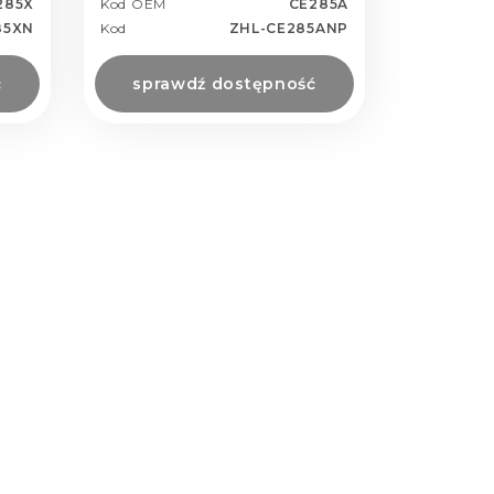
285X
Kod OEM
CE285A
85XN
Kod
ZHL-CE285ANP
ć
sprawdź dostępność