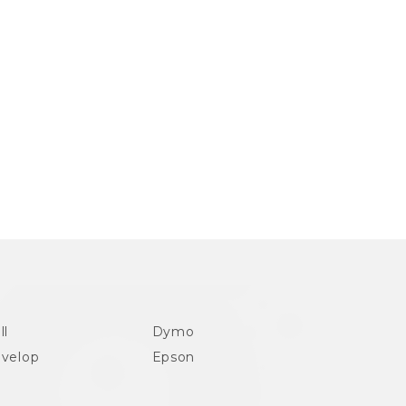
ll
Dymo
velop
Epson