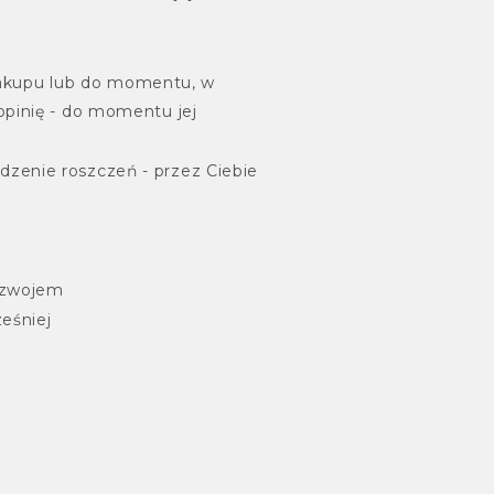
e zakupu lub do momentu, w
opinię - do momentu jej
zenie roszczeń - przez Ciebie
rozwojem
eśniej