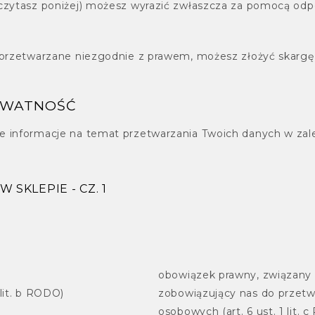
eczytasz poniżej) możesz wyrazić zwłaszcza za pomocą od
ą przetwarzane niezgodnie z prawem, możesz złożyć skarg
YWATNOŚĆ
we informacje na temat przetwarzania Twoich danych w z
 SKLEPIE - CZ. 1
a
obowiązek prawny, związany 
 lit. b RODO)
zobowiązujący nas do przetw
osobowych (art. 6 ust. 1 lit. 