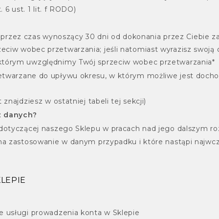
 6 ust. 1 lit. f RODO)
ii - przez czas wynoszący 30 dni od dokonania przez Ciebi
ciw wobec przetwarzania; jeśli natomiast wyrazisz swoją 
którym uwzględnimy Twój sprzeciw wobec przetwarzania*
etwarzane do upływu okresu, w którym możliwe jest dochod
znajdziesz w ostatniej tabeli tej sekcji)
sz danych?
i dotyczącej naszego Sklepu w pracach nad jego dalszym 
 ma zastosowanie w danym przypadku i które nastąpi najwcz
KLEPIE
e usługi prowadzenia konta w Sklepie