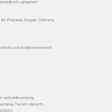
powiednich ustawień
ę do Prezesa Urzędu Ochrony
ależności od podejmowanych
z rachunkowością,
arzania Twoich danych
c RODO)