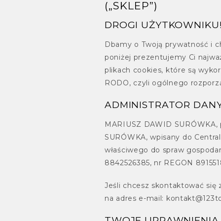
(„SKLEP”)
DROGI UŻYTKOWNIKU
Dbamy o Twoją prywatność i ch
poniżej prezentujemy Ci najwa
plikach cookies, które są wyk
RODO, czyli ogólnego rozporz
ADMINISTRATOR DAN
MARIUSZ DAWID SURÓWKA, prz
SURÓWKA, wpisany do Centralne
właściwego do spraw gospodarki
8842526385, nr REGON 89155184
Jeśli chcesz skontaktować się
na adres e-mail: kontakt@123to
TWOJE UPRAWNIENIA