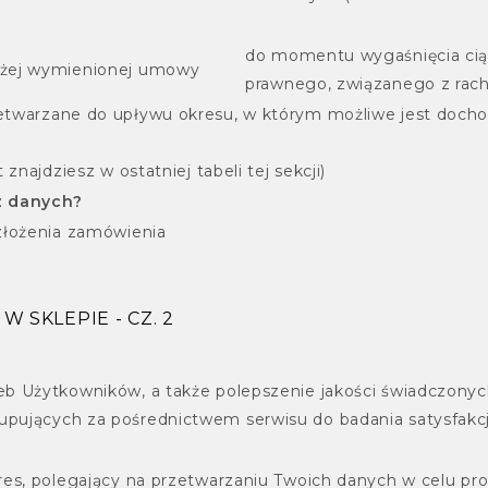
do momentu wygaśnięcia cią
yżej wymienionej umowy
prawnego, związanego z rac
etwarzane do upływu okresu, w którym możliwe jest docho
znajdziesz w ostatniej tabeli tej sekcji)
sz danych?
złożenia zamówienia
W SKLEPIE - CZ. 2
b Użytkowników, a także polepszenie jakości świadczonych
pujących za pośrednictwem serwisu do badania satysfakcj
res, polegający na przetwarzaniu Twoich danych w celu pr