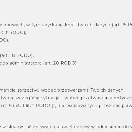
sobowych, w tym uzyskania kopii Twoich danych (art. 15 RO
lit. f RODO),
ODO),
(art. 18 RODO),
ego administratora (art. 20 RODO).
encie sprzeciwu wobec przetwarzania Twoich danych:
 Twoją szczególną sytuacją – wobec przetwarzania dotycz
t. 6 ust. 1 lit. f RODO (tj. na realizowanych przez nas pr
hcesz skorzystać ze swoich praw. Sprzeciw w odniesieniu do