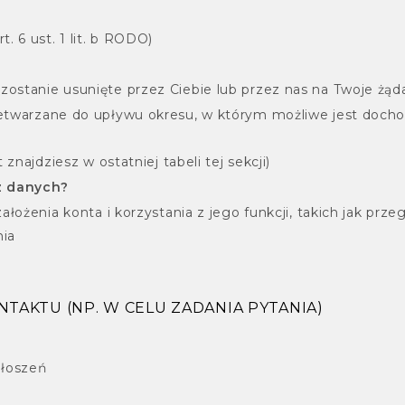
. 6 ust. 1 lit. b RODO)
stanie usunięte przez Ciebie lub przez nas na Twoje żąd
etwarzane do upływu okresu, w którym możliwe jest docho
znajdziesz w ostatniej tabeli tej sekcji)
sz danych?
łożenia konta i korzystania z jego funkcji, takich jak prze
nia
NTAKTU (NP. W CELU ZADANIA PYTANIA)
głoszeń