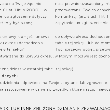
ane na Twoje żądanie,
nasz prawnie uzasadniony int
. 6 ust. 1 lit. b RODO) – w
przetwarzaniu Twoich danych
e lub zgłoszenie dotyczy
komunikacji (art. 6 ust. 1 lit.
ożemy być stroną
zapytanie lub zgłoszenie ni
as umowy lub – jeśli umowa
do upływu okresu dochodzeni
ywu okresu dochodzenia
tabelę tej sekcji - lub do 
lę tej sekcji*
Twój sprzeciw wobec przetwa
etwarzane do upływu okresu, w którym możliwe jest docho
znajdziesz w ostatniej tabeli tej sekcji)
sz danych?
 udzielenia odpowiedzi na Twoje zapytanie lub zgłoszenie
 ma zastosowanie w danym przypadku i które nastąpi najwcz
DARKI LUB INNE ZBLIŻONE DZIAŁANIE ZEZWALAJ