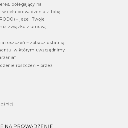
eres, polegający na
 w celu prowadzenia z Tobą
 f RODO) – jeżeli Twoje
e ma związku z umową
a roszczeń – zobacz ostatnią
momentu, w którym uwzględnimy
rzania*
dzenie roszczeń – przez
eśniej
ĄCE NA PROWADZENIE