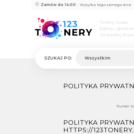
Zamów do 14:00
- Wysyłka tego samego dnia
Tonery, tusze
bębny i głowice
do każdej druka
SZUKAJ PO:
Wszystkim
POLITYKA PRYWATN
Numer li
POLITYKA PRYWATN
HTTPS://123TONERY.