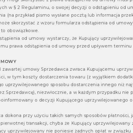
ych w § 2 Regulaminu, o swojej decyzji o odstąpieniu od
a (na przykład pismo wysłane pocztą lub informacja przek
może skorzystać z wzoru formularza odstąpienia od umow
t to obowiązkowe.
tąpienia od umowy wystarczy, że Kupujący uprzywilejowa
 mu prawa odstąpienia od umowy przed upływem terminu 
 UMOWY
d zawartej umowy Sprzedawca zwraca Kupującemu uprzyw
ci, w tym koszty dostarczenia towaru (z wyjątkiem dodat
o uprzywilejowanego sposobu dostarczenia innego niż naj
z Sprzedawcę), niezwłocznie, a w każdym przypadku nie póź
poinformowany o decyzji Kupującego uprzywilejowanego o
a dokona przy użyciu takich samych sposobów płatności, j
ierwotnej transakcji, chyba że Kupujący uprzywilejowany z
cy uprzywilejowany nie poniesie żadnych opłat w związku