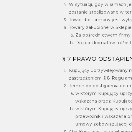
W sytuacji, gdy w ramach j
zostanie zrealizowane w te
Towar dostarczany jest wyłą
Towary zakupione w Sklepie
Za pośrednictwem firmy k
Do paczkomatów InPost
§ 7 PRAWO ODSTĄPI
Kupujący uprzywilejowany 
zastrzeżeniem § 8 Regulamin
Termin do odstąpienia od u
w którym Kupujący uprzyw
wskazana przez Kupujące
w którym Kupujący uprzyw
przewoźnik i wskazana p
umowy zobowiązującej do 
Aby Kupujący uprzywilejow