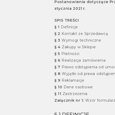
Postanowienia dotyczące Pr
stycznia 2021 r.
SPIS TREŚCI
§ 1
Definicje
§ 2
Kontakt ze Sprzedawcą
§ 3
Wymogi techniczne
§ 4
Zakupy w Sklepie
§ 5
Płatności
§ 6
Realizacja zamówienia
§ 7
Prawo odstąpienia od umo
§ 8
Wyjątki od prawa odstąpie
§ 9
Reklamacje
§ 10
Dane osobowe
§ 11
Zastrzeżenia
Załącznik nr 1:
Wzór formular
§ 1 DEFINICJE