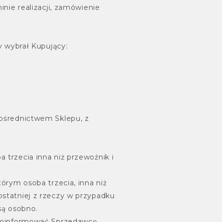
nie realizacji, zamówienie
 wybrał Kupujący:
ośrednictwem Sklepu, z
trzecia inna niż przewoźnik i
órym osoba trzecia, inna niż
statniej z rzeczy w przypadku
są osobno.
poinformować Sprzedawcę,