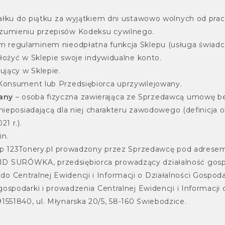
ałku do piątku za wyjątkiem dni ustawowo wolnych od prac
zumieniu przepisów Kodeksu cywilnego.
 regulaminem nieodpłatna funkcja Sklepu (usługa świadcz
łożyć w Sklepie swoje indywidualne konto.
jący w Sklepie.
Konsument lub Przedsiębiorca uprzywilejowany.
any
– osoba fizyczna zawierająca ze Sprzedawcą umowę be
 nieposiadającą dla niej charakteru zawodowego (definicja
1 r.).
in.
p 123Tonery.pl prowadzony przez Sprzedawcę pod adresem h
 SURÓWKA, przedsiębiorca prowadzący działalność gos
Centralnej Ewidencji i Informacji o Działalności Gospod
ospodarki i prowadzenia Centralnej Ewidencji i Informacji 
51840, ul. Młynarska 20/5, 58-160 Świebodzice.