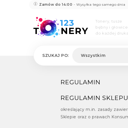
Zamów do 14:00
- Wysyłka tego samego dnia
Tonery, tusze
bębny i głowice
do każdej druka
SZUKAJ PO:
Wszystkim
REGULAMIN
REGULAMIN SKLEPU
określający m.in. zasady zawi
Sklepie oraz o prawach Konsu