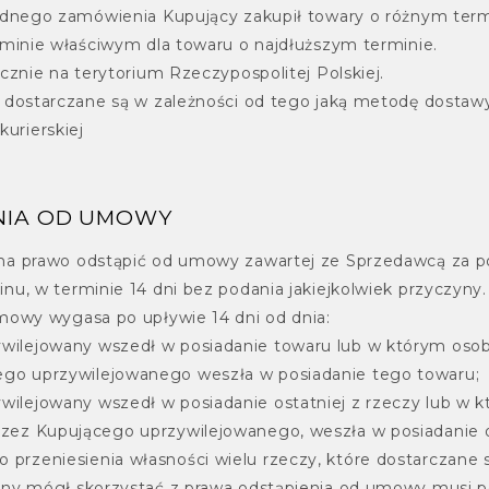
ednego zamówienia Kupujący zakupił towary o różnym termi
rminie właściwym dla towaru o najdłuższym terminie.
cznie na terytorium Rzeczypospolitej Polskiej.
 dostarczane są w zależności od tego jaką metodę dostawy
urierskiej
ENIA OD UMOWY
ma prawo odstąpić od umowy zawartej ze Sprzedawcą za p
u, w terminie 14 dni bez podania jakiejkolwiek przyczyny.
mowy wygasa po upływie 14 dni od dnia:
ilejowany wszedł w posiadanie towaru lub w którym osoba 
go uprzywilejowanego weszła w posiadanie tego towaru;
ilejowany wszedł w posiadanie ostatniej z rzeczy lub w kt
rzez Kupującego uprzywilejowanego, weszła w posiadanie o
przeniesienia własności wielu rzeczy, które dostarczane 
any mógł skorzystać z prawa odstąpienia od umowy musi 