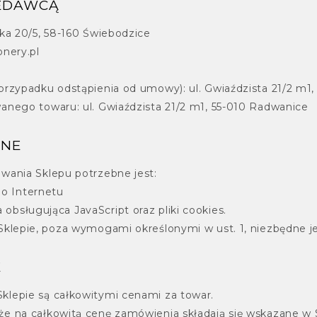
ZEDAWCĄ
ka 20/5, 58-160 Świebodzice
onery.pl
przypadku odstąpienia od umowy): ul. Gwiaździsta 21/2 m1
anego towaru: ul. Gwiaździsta 21/2 m1, 55-010 Radwanice
ZNE
wania Sklepu potrzebne jest:
o Internetu
obsługująca JavaScript oraz pliki cookies.
Sklepie, poza wymogami określonymi w ust. 1, niezbędne j
E
lepie są całkowitymi cenami za towar.
e na całkowitą cenę zamówienia składają się wskazane w Sk