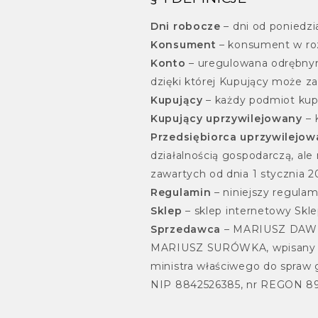
Dni robocze
– dni od poniedzi
Konsument
– konsument w ro
Konto
– uregulowana odrębnym
dzięki której Kupujący może za
Kupujący
– każdy podmiot kupu
Kupujący uprzywilejowany
– 
Przedsiębiorca uprzywilejow
działalnością gospodarczą, ale
zawartych od dnia 1 stycznia 202
Regulamin
– niniejszy regulam
Sklep
– sklep internetowy Skle
Sprzedawca
– MARIUSZ DAWID
MARIUSZ SURÓWKA, wpisany do 
ministra właściwego do spraw g
NIP 8842526385, nr REGON 8915