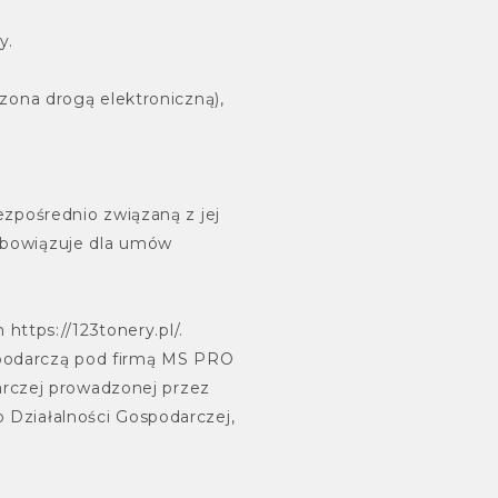
y.
ona drogą elektroniczną),
zpośrednio związaną z jej
 obowiązuje dla umów
ttps://123tonery.pl/.
podarczą pod firmą MS PRO
arczej prowadzonej przez
o Działalności Gospodarczej,