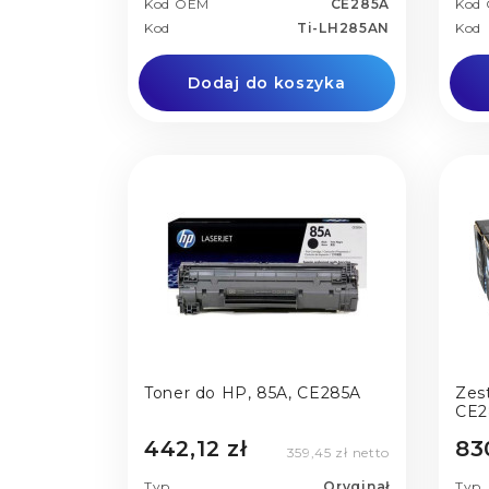
Kod OEM
CE285A
Kod
Kod
Ti-LH285AN
Kod
Dodaj do koszyka
Toner do HP, 85A, CE285A
Zes
CE2
442,12 zł
83
359,45 zł netto
Typ
Oryginał
Typ