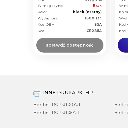
W magazynie
Brak
W m
Kolor
black (czarny)
Kolo
Wydajność
1600 str.
Wyd
Kod OEM
85A
Kod
Kod
CE285A
Kod
sprawdź dostępność
INNE DRUKARKI HP
Brother DCP-J100YJ1
Broth
Brother DCP-J105YJ1
Broth