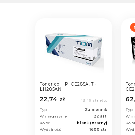
Toner do HP, CE285A, Ti-
Ton
LH285AN
CE2
22,74 zł
62
18,49 zł netto
Typ
Zamiennik
Typ
W magazynie
22 szt.
W m
Kolor
black (czarny)
Kolo
Wydajność
1600 str.
Wyd