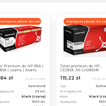
Najlepsza jakość do ceny
Najlepsza jakość do ce
er Premium do HP 85A |
Toner premium do HP,
85A | czarny | Asarto
CE285X, AS-LH285XN
,84 zł
115,22 zł
51,48 zł netto
77,42 zł 
Zamiennik
Typ
Zamie
agazynie
29 szt.
W magazynie
r
black (czarny)
Kolor
black (cz
ajność
1600 str.
Wydajność
3500