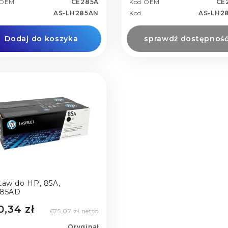
 OEM
CE285A
Kod OEM
CE
AS-LH285AN
Kod
AS-LH2
Dodaj do koszyka
sprawdź dostępnoś
taw do HP, 85A,
85AD
0,34 zł
675,07 zł netto
Oryginał