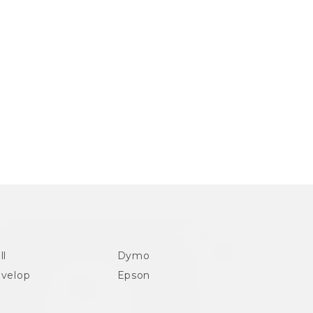
ll
Dymo
velop
Epson