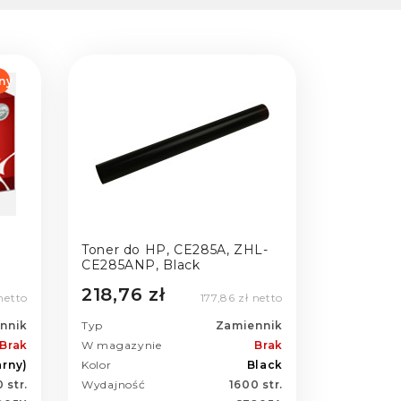
ny
Toner do HP, CE285A, ZHL-
CE285ANP, Black
218,76 zł
netto
177,86 zł netto
nnik
Typ
Zamiennik
Brak
W magazynie
Brak
arny)
Kolor
Black
 str.
Wydajność
1600 str.