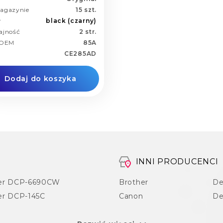
agazynie
15 szt.
r
black (czarny)
ajność
2 str.
 OEM
85A
CE285AD
Dodaj do koszyka
INNI PRODUCENCI
er DCP-6690CW
Brother
De
er DCP-145C
Canon
De