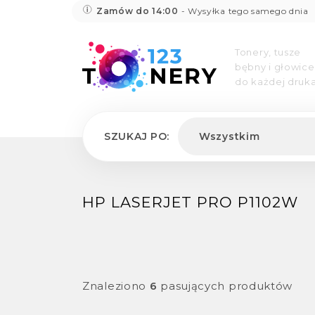
Zamów do 14:00
- Wysyłka tego samego dnia
Tonery, tusze
bębny i głowice
do każdej druka
SZUKAJ PO:
Wszystkim
HP LASERJET PRO P1102W
Znaleziono
6
pasujących produktów