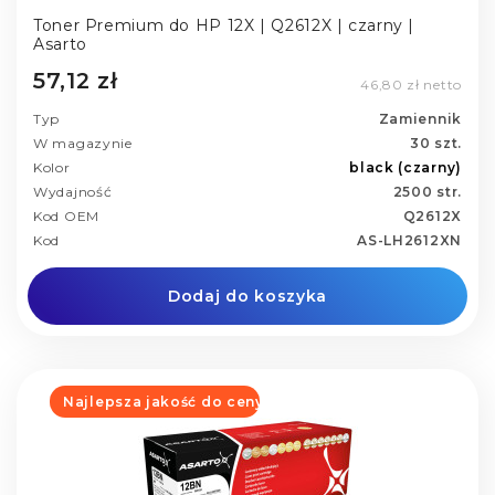
Toner Premium do HP 12X | Q2612X | czarny |
Asarto
57,12 zł
46,80 zł netto
Typ
Zamiennik
W magazynie
30 szt.
Kolor
black (czarny)
Wydajność
2500 str.
Kod OEM
Q2612X
Kod
AS-LH2612XN
Dodaj do koszyka
Najlepsza jakość do ceny