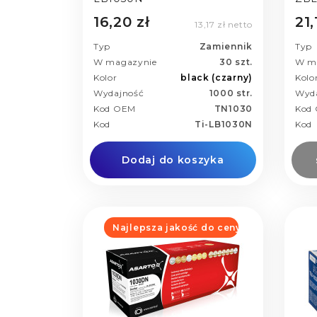
16,20 zł
21,
13,17 zł netto
Typ
Zamiennik
Typ
W magazynie
30 szt.
W m
Kolor
black (czarny)
Kolo
Wydajność
1000 str.
Wyd
Kod OEM
TN1030
Kod
Kod
Ti-LB1030N
Kod
Dodaj do koszyka
Najlepsza jakość do ceny