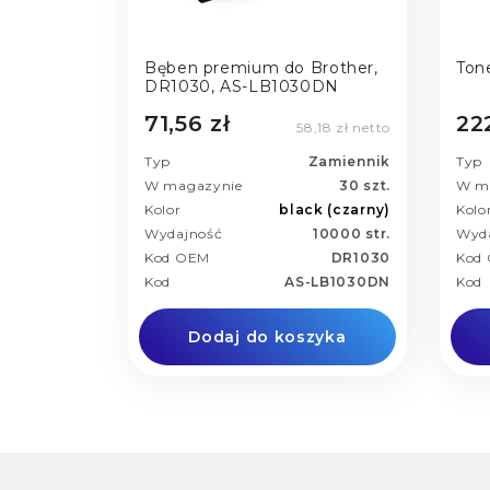
Bęben premium do Brother,
Ton
DR1030, AS-LB1030DN
71,56 zł
22
58,18 zł netto
Typ
Zamiennik
Typ
W magazynie
30 szt.
W m
Kolor
black (czarny)
Kolo
Wydajność
10000 str.
Wyd
Kod OEM
DR1030
Kod
Kod
AS-LB1030DN
Kod
Dodaj do koszyka