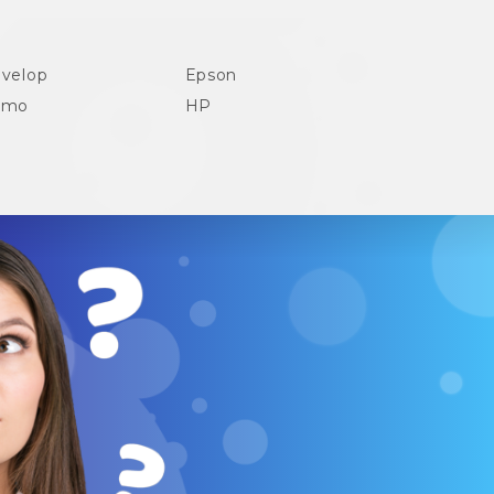
velop
Epson
ymo
HP