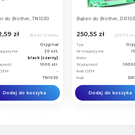
er do Brother, TN1030
Bęben do Brother, DR10
2,59 zł
250,55 zł
180,97 zł netto
203,70 zł 
Oryginał
Typ
Ory
agazynie
20 szt.
W magazynie
10
r
black (czarny)
Kolor
ajność
1000 str.
Wydajność
10000
 OEM
-
Kod OEM
TN1030
Kod
DR
Dodaj do koszyka
Dodaj do koszyka