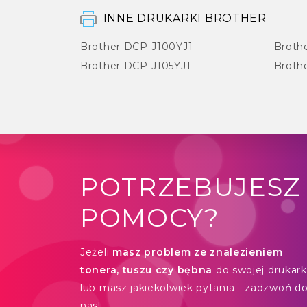
INNE DRUKARKI BROTHER
Brother DCP-J100YJ1
Broth
Brother DCP-J105YJ1
Broth
POTRZEBUJESZ
POMOCY?
Jeżeli
masz problem ze znalezieniem
tonera, tuszu czy bębna
do swojej drukarki
lub masz jakiekolwiek pytania - zadzwoń d
nas!