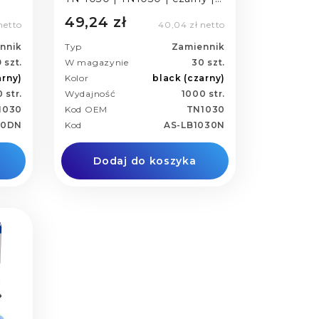
Asarto
49,24 zł
netto
40,04 zł netto
nnik
Typ
Zamiennik
 szt.
W magazynie
30 szt.
arny)
Kolor
black (czarny)
 str.
Wydajność
1000 str.
1030
Kod OEM
TN1030
30DN
Kod
AS-LB1030N
Dodaj do koszyka