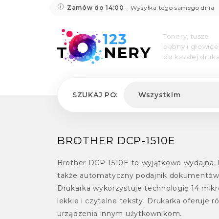
Zamów do 14:00
- Wysyłka tego samego dnia
Tonery, tusze
bębny i głowice
do każdej druka
SZUKAJ PO:
Wszystkim
BROTHER DCP-1510E
Brother DCP-1510E to wyjątkowo wydajna, k
także automatyczny podajnik dokumentów o
Drukarka wykorzystuje technologię 14 mik
lekkie i czytelne teksty. Drukarka oferuje
urządzenia innym użytkownikom.