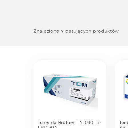
Znaleziono
7
pasujących produktów
Toner do Brother, TN1030, Ti-
Ton
LB1030N
ZBL