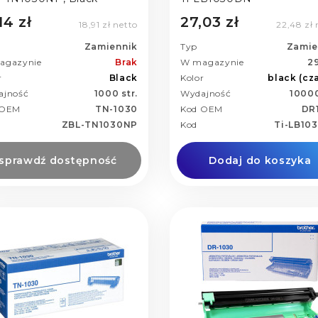
14 zł
27,03 zł
18,91 zł netto
22,48 zł 
Zamiennik
Typ
Zamie
agazynie
Brak
W magazynie
29
r
Black
Kolor
black (cz
ajność
1000 str.
Wydajność
10000
 OEM
TN-1030
Kod OEM
DR
ZBL-TN1030NP
Kod
Ti-LB10
sprawdź dostępność
Dodaj do koszyka