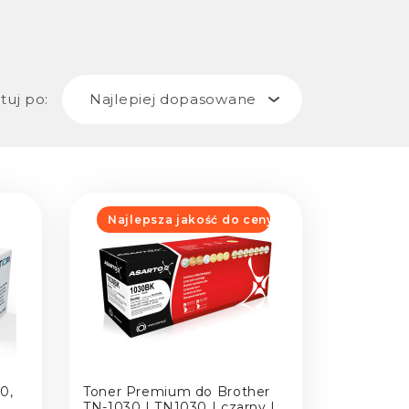
tuj po:
Najlepiej dopasowane
Najlepsza jakość do ceny
0,
Toner Premium do Brother
TN-1030 | TN1030 | czarny |