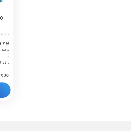
30
netto
ginał
 szt.
-
 str.
-
1030