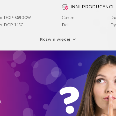
INNI PRODUCENCI
er DCP-6690CW
Canon
De
er DCP-145C
Dell
D
Rozwiń więcej
,
o