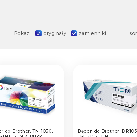
Pokaż:
oryginały
zamienniki
sor
er do Brother, TN-1030,
Bęben do Brother, DR103
-TN1030NP, Black
Ti-LB1030DN