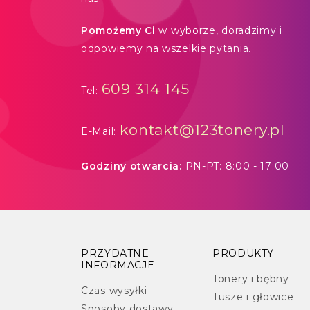
Pomożemy Ci
w wyborze, doradzimy i
odpowiemy na wszelkie pytania.
609 314 145
Tel:
kontakt@123tonery.pl
E-Mail:
Godziny otwarcia:
PN-PT: 8:00 - 17:00
PRZYDATNE
PRODUKTY
INFORMACJE
Tonery i bębny
Czas wysyłki
Tusze i głowice
Sposoby dostawy