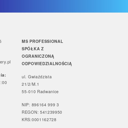
5
MS PROFESSIONAL
SPÓŁKA Z
OGRANICZONĄ
ry.pl
ODPOWIEDZIALNOŚCIĄ
ia:
ul. Gwiaździsta
7:00
21/2/M.1
55-010 Radwanice
NIP: 896164 999 3
REGON: 541239950
KRS:0001162728