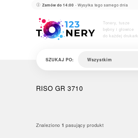
Zamów do 14:00
- Wysyłka tego samego dnia
Tonery, tusze
bębny i głowice
do każdej drukark
SZUKAJ PO:
Wszystkim
RISO GR 3710
Znaleziono
1
pasujący produkt