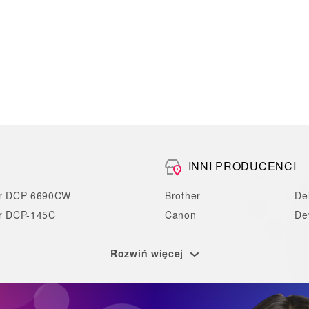
INNI PRODUCENCI
er DCP-6690CW
Brother
Del
r DCP-145C
Canon
De
Rozwiń więcej