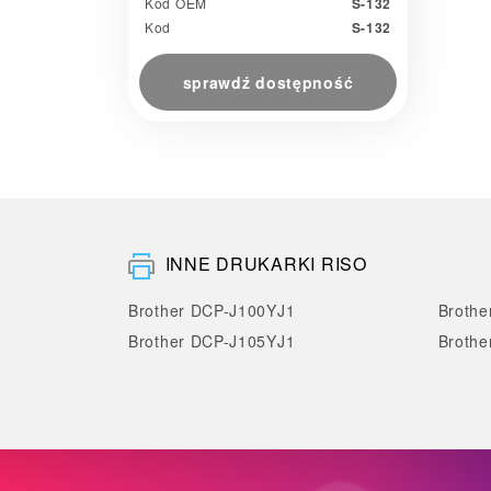
Kod OEM
S-132
Kod
S-132
sprawdź dostępność
INNE DRUKARKI RISO
Brother DCP-J100YJ1
Broth
Brother DCP-J105YJ1
Brothe