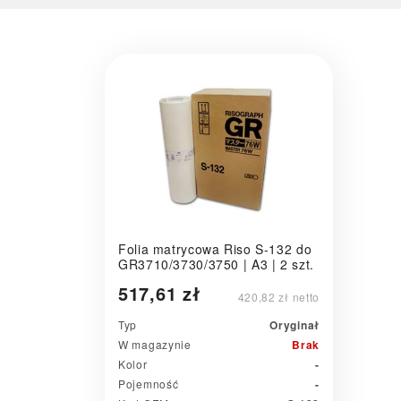
Folia matrycowa Riso S-132 do
GR3710/3730/3750 | A3 | 2 szt.
517,61 zł
420,82 zł netto
Typ
Oryginał
W magazynie
Brak
Kolor
-
Pojemność
-