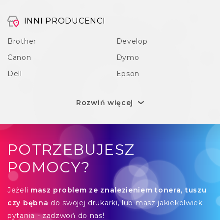
INNI PRODUCENCI
Brother
Develop
Canon
Dymo
Dell
Epson
Rozwiń więcej
POTRZEBUJESZ
POMOCY?
Jeżeli
masz problem ze znalezieniem tonera, tuszu
czy bębna
do swojej drukarki, lub masz jakiekolwiek
pytania - zadzwoń do nas!