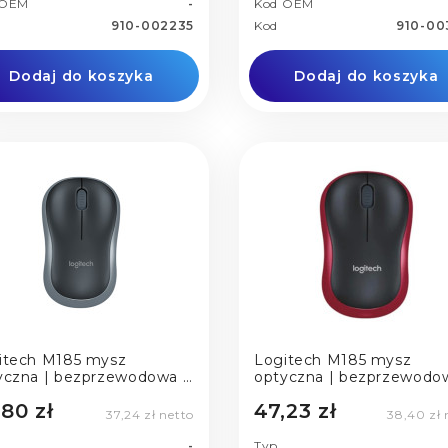
 OEM
-
Kod OEM
910-002235
Kod
910-00
Dodaj do koszyka
Dodaj do koszyka
itech M185 mysz
Logitech M185 mysz
yczna | bezprzewodowa |
optyczna | bezprzewodo
 | black-grey
USB | red
,80 zł
47,23 zł
37,24 zł netto
38,40 zł 
-
Typ