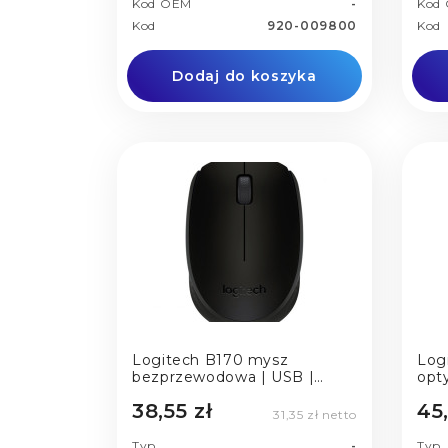
Kod OEM
-
Kod
Kod
920-009800
Kod
Dodaj do koszyka
Logitech B170 mysz
Log
bezprzewodowa | USB |
opt
black
USB
38,55 zł
45
31,35 zł netto
Typ
-
Typ