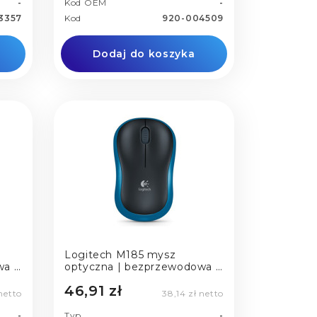
-
Kod OEM
-
3357
Kod
920-004509
Dodaj do koszyka
Logitech M185 mysz
wa |
optyczna | bezprzewodowa |
USB | black-blue
46,91 zł
netto
38,14 zł netto
-
Typ
-