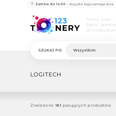
Zamów do 14:00
- Wysyłka tego samego dnia
Tonery, tusze
bębny i głowice
do każdej druka
SZUKAJ PO:
Wszystkim
LOGITECH
Znaleziono
161
pasujących produktów