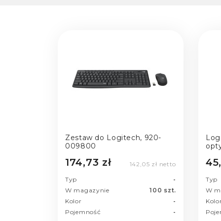
Zestaw do Logitech, 920-
Log
009800
opt
USB
174,73 zł
45,
142,05 zł netto
Typ
-
Typ
W magazynie
100 szt.
W m
Kolor
-
Kolo
Pojemność
-
Poj