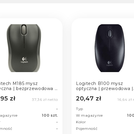
itech M185 mysz
Logitech B100 mysz
yczna | bezprzewodowa |
optyczna | przewodowa |
 | nano-grey
USB | black
95 zł
20,47 zł
37,36 zł netto
16,64 zł
-
Typ
agazynie
100 szt.
W magazynie
100
r
-
Kolor
emność
-
Pojemność