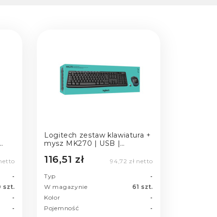
Logitech zestaw klawiatura +
mysz MK270 | USB |
bezprzewodowa
116,51 zł
 netto
94,72 zł netto
-
Typ
-
 szt.
W magazynie
61 szt.
-
Kolor
-
-
Pojemność
-