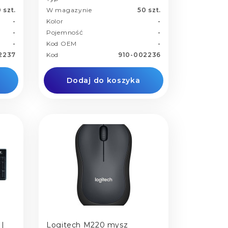
 szt.
W magazynie
50 szt.
-
Kolor
-
-
Pojemność
-
-
Kod OEM
-
2237
Kod
910-002236
Dodaj do koszyka
 |
Logitech M220 mysz