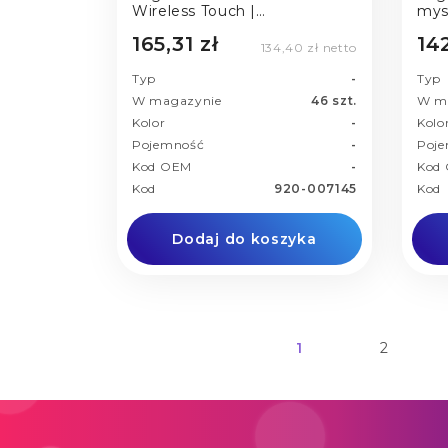
Wireless Touch |
mys
bezprzewodowa | USB |
bez
165,31 zł
142
black/grey
134,40 zł netto
Typ
-
Typ
W magazynie
46 szt.
W m
Kolor
-
Kolo
Pojemność
-
Poj
Kod OEM
-
Kod
Kod
920-007145
Kod
Dodaj do koszyka
1
2