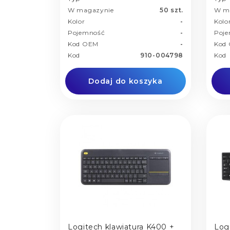
W magazynie
50 szt.
W m
Kolor
-
Kolo
Pojemność
-
Poj
Kod OEM
-
Kod
Kod
910-004798
Kod
Dodaj do koszyka
Logitech klawiatura K400 +
Log