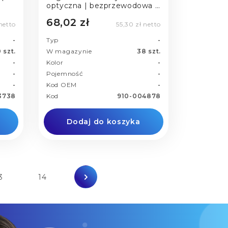
optyczna | bezprzewodowa |
USB Silent 2.4GHZ | black
68,02 zł
 netto
55,30 zł netto
-
Typ
-
 szt.
W magazynie
38 szt.
-
Kolor
-
-
Pojemność
-
-
Kod OEM
-
3738
Kod
910-004878
Dodaj do koszyka
3
14