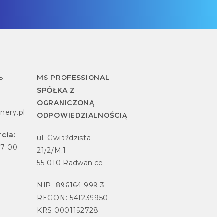
5
MS PROFESSIONAL
SPÓŁKA Z
OGRANICZONĄ
nery.pl
ODPOWIEDZIALNOŚCIĄ
cia:
ul. Gwiaździsta
17:00
21/2/M.1
55-010 Radwanice
NIP: 896164 999 3
REGON: 541239950
KRS:0001162728