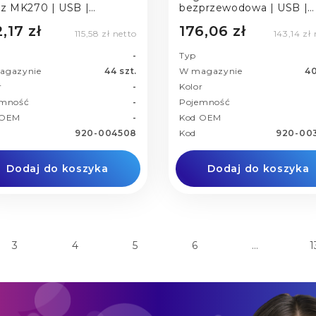
z MK270 | USB |
bezprzewodowa | USB |
przewodowa
black
,17 zł
176,06 zł
115,58 zł netto
143,14 zł
-
Typ
agazynie
44 szt.
W magazynie
40
r
-
Kolor
emność
-
Pojemność
 OEM
-
Kod OEM
920-004508
Kod
920-00
Dodaj do koszyka
Dodaj do koszyka
3
4
5
6
…
1