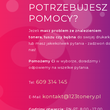
POTRZEBUJESZ
POMOCY?
Jeżeli
masz problem ze znalezieniem
tonera, tuszu czy bębna
do swojej drukarki
lub masz jakiekolwiek pytania - zadzwoń d
nas!
Pomożemy Ci
w wyborze, doradzimy i
odpowiemy na wszelkie pytania.
609 314 145
Tel:
kontakt@123tonery.pl
E-Mail:
Godziny otwarcia:
PN-PT: 8:00 - 17:00