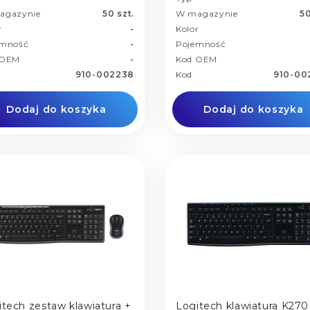
agazynie
50 szt.
W magazynie
50
r
-
Kolor
emność
-
Pojemność
 OEM
-
Kod OEM
910-002238
Kod
910-00
Dodaj do koszyka
Dodaj do koszyka
itech zestaw klawiatura +
Logitech klawiatura K270