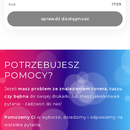
Kod
1709
sprawdź dostępność
POTRZEBUJESZ
POMOCY?
Jeżeli
masz problem ze znalezieniem tonera, tuszu
czy bębna
do swojej drukarki, lub masz jakiekolwiek
pytania - zadzwoń do nas!
Pomożemy Ci
w wyborze, doradzimy i odpowiemy na
wszelkie pytania.