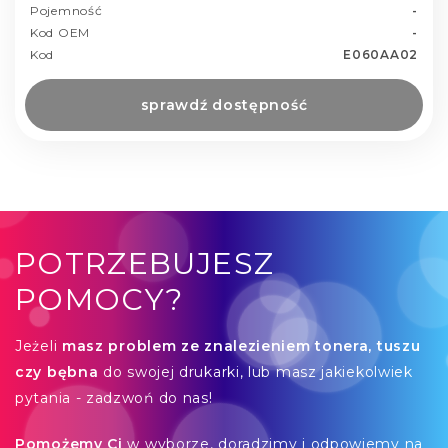
Pojemność
-
Kod OEM
-
Kod
E060AA02
sprawdź dostępność
POTRZEBUJESZ
POMOCY?
Jeżeli
masz problem ze znalezieniem tonera, tuszu
czy bębna
do swojej drukarki, lub masz jakiekolwiek
pytania - zadzwoń do nas!
Pomożemy Ci
w wyborze, doradzimy i odpowiemy na