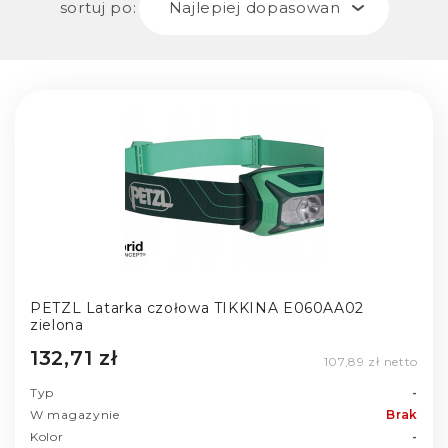
sortuj po:
Najlepiej dopasowane
PETZL Latarka czołowa TIKKINA E060AA02
zielona
132,71 zł
107,89 zł netto
Typ
-
W magazynie
Brak
Kolor
-