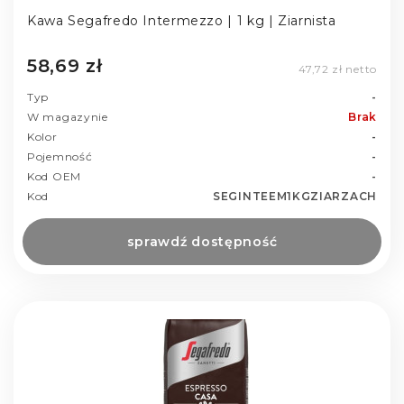
Kawa Segafredo Intermezzo | 1 kg | Ziarnista
58,69 zł
47,72 zł netto
Typ
-
W magazynie
Brak
Kolor
-
Pojemność
-
Kod OEM
-
Kod
SEGINTEEM1KGZIARZACH
sprawdź dostępność