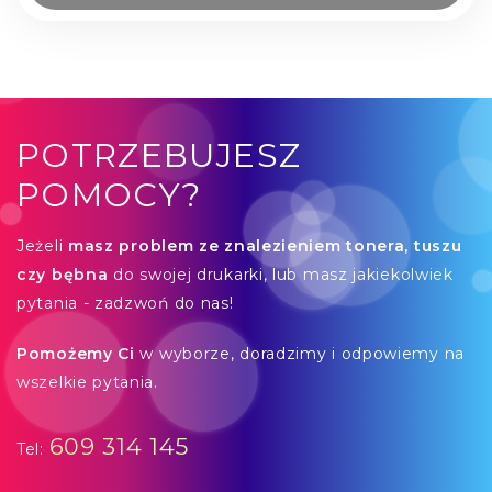
POTRZEBUJESZ
POMOCY?
Jeżeli
masz problem ze znalezieniem tonera, tuszu
czy bębna
do swojej drukarki, lub masz jakiekolwiek
pytania - zadzwoń do nas!
Pomożemy Ci
w wyborze, doradzimy i odpowiemy na
wszelkie pytania.
609 314 145
Tel: