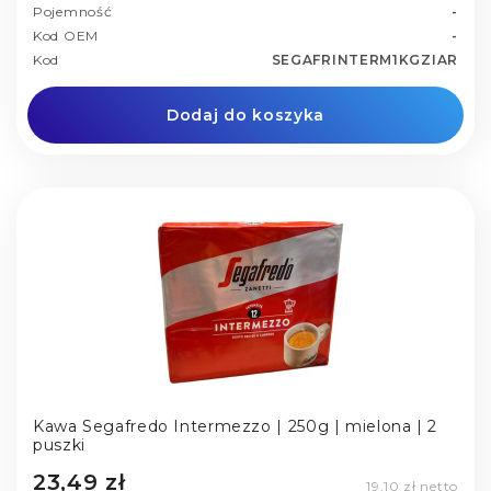
Pojemność
-
Kod OEM
-
Kod
SEGAFRINTERM1KGZIAR
Dodaj do koszyka
Kawa Segafredo Intermezzo | 250g | mielona | 2
puszki
23,49 zł
19,10 zł netto