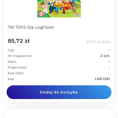
TM TOYS Gra LogiTown
85,72 zł
69,70 zł netto
Typ
-
W magazynie
2 szt.
Kolor
-
Pojemność
-
Kod OEM
-
Kod
LMD1561
Dodaj do koszyka