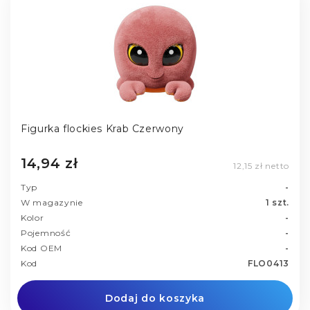
Figurka flockies Krab Czerwony
14,94 zł
12,15 zł netto
Typ
-
W magazynie
1 szt.
Kolor
-
Pojemność
-
Kod OEM
-
Kod
FLO0413
Dodaj do koszyka