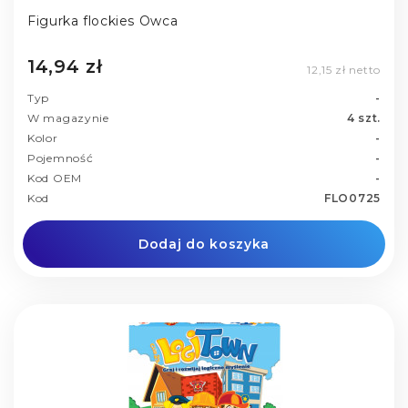
Figurka flockies Owca
14,94 zł
12,15 zł netto
Typ
-
W magazynie
4 szt.
Kolor
-
Pojemność
-
Kod OEM
-
Kod
FLO0725
Dodaj do koszyka