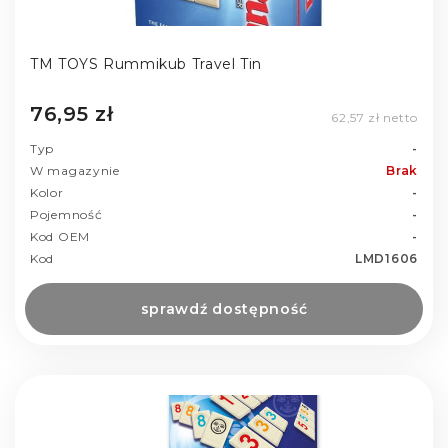
TM TOYS Rummikub Travel Tin
76,95 zł
62,57 zł netto
Typ
-
W magazynie
Brak
Kolor
-
Pojemność
-
Kod OEM
-
Kod
LMD1606
sprawdź dostępność