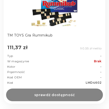
TM TOYS Gra Rummikub
111,37 zł
90,55 zł netto
Typ
-
W magazynie
Brak
Kolor
-
Pojemność
-
Kod OEM
-
Kod
LMD4602
sprawdź dostępność