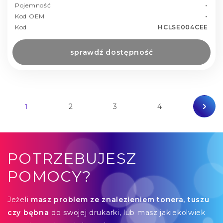
Pojemność
-
Kod OEM
-
Kod
HCLSE004CEE
sprawdź dostępność
1
2
3
4
POTRZEBUJESZ
POMOCY?
Jeżeli
masz problem ze znalezieniem tonera, tuszu
czy bębna
do swojej drukarki, lub masz jakiekolwiek