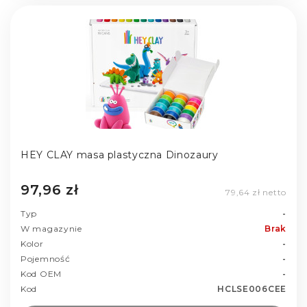
HEY CLAY masa plastyczna Dinozaury
97,96 zł
79,64 zł netto
Typ
-
W magazynie
Brak
Kolor
-
Pojemność
-
Kod OEM
-
Kod
HCLSE006CEE