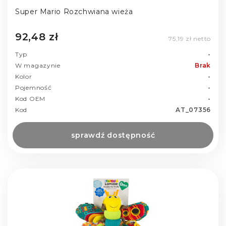
Super Mario Rozchwiana wieża
92,48 zł
75,19 zł netto
Typ
-
W magazynie
Brak
Kolor
-
Pojemność
-
Kod OEM
-
Kod
AT_07356
sprawdź dostępność