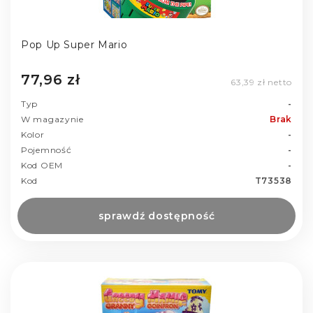
Pop Up Super Mario
77,96 zł
63,39 zł netto
Typ
-
W magazynie
Brak
Kolor
-
Pojemność
-
Kod OEM
-
Kod
T73538
sprawdź dostępność