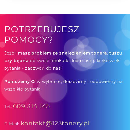
POTRZEBUJESZ
POMOCY?
Jeżeli
masz problem ze znalezieniem tonera, tuszu
czy bębna
do swojej drukarki, lub masz jakiekolwiek
pytania - zadzwoń do nas!
Pomożemy Ci
w wyborze, doradzimy i odpowiemy na
wszelkie pytania.
609 314 145
Tel:
kontakt@123tonery.pl
E-Mail: