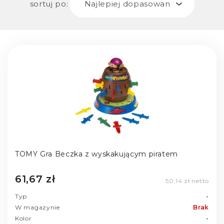
sortuj po:
Najlepiej dopasowane
TOMY Gra Beczka z wyskakującym piratem
61,67 zł
50,14 zł netto
Typ
-
W magazynie
Brak
Kolor
-