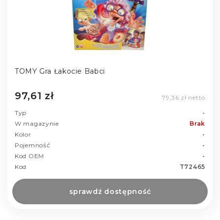
TOMY Gra Łakocie Babci
97,61 zł
79,36 zł netto
Typ
-
W magazynie
Brak
Kolor
-
Pojemność
-
Kod OEM
-
Kod
T72465
sprawdź dostępność