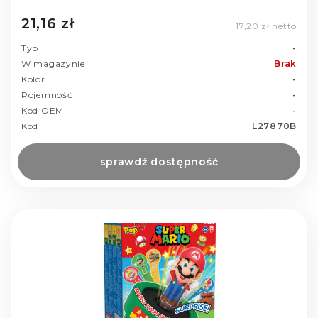
21,16 zł
17,20 zł netto
Typ
-
W magazynie
Brak
Kolor
-
Pojemność
-
Kod OEM
-
Kod
L27870B
sprawdź dostępność