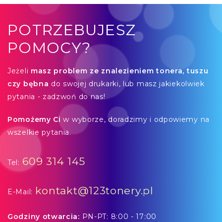
POTRZEBUJESZ
POMOCY?
Jeżeli
masz problem ze znalezieniem tonera, tuszu
czy bębna
do swojej drukarki, lub masz jakiekolwiek
pytania - zadzwoń do nas!
Pomożemy Ci
w wyborze, doradzimy i odpowiemy na
wszelkie pytania.
609 314 145
Tel:
kontakt@123tonery.pl
E-Mail:
Godziny otwarcia:
PN-PT: 8:00 - 17:00