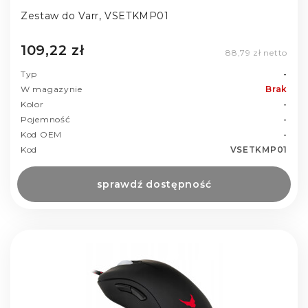
Zestaw do Varr, VSETKMP01
109,22 zł
88,79 zł netto
Typ
-
W magazynie
Brak
Kolor
-
Pojemność
-
Kod OEM
-
Kod
VSETKMP01
sprawdź dostępność