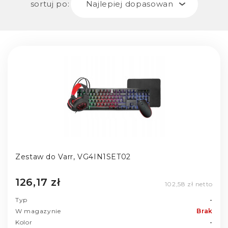
sortuj po:
Najlepiej dopasowane
Zestaw do Varr, VG4IN1SET02
126,17 zł
102,58 zł netto
Typ
-
W magazynie
Brak
Kolor
-