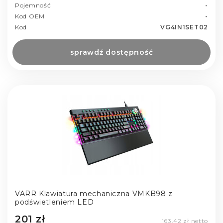
Pojemność
-
Kod OEM
-
Kod
VG4IN1SET02
sprawdź dostępność
VARR Klawiatura mechaniczna VMKB98 z
podświetleniem LED
201 zł
163,42 zł netto