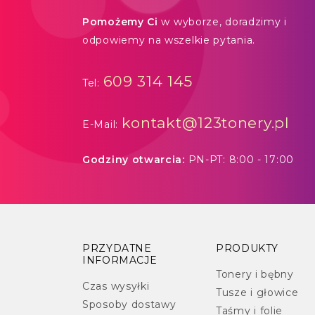
Pomożemy Ci
w wyborze, doradzimy i
odpowiemy na wszelkie pytania.
609 314 145
Tel:
kontakt@123tonery.pl
E-Mail:
Godziny otwarcia:
PN-PT: 8:00 - 17:00
PRZYDATNE
PRODUKTY
INFORMACJE
Tonery i bębny
Czas wysyłki
Tusze i głowice
Sposoby dostawy
Taśmy i folie