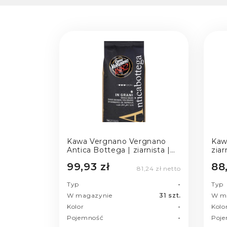
Kawa Vergnano Vergnano
Kaw
Antica Bottega | ziarnista |
ziar
1kg
99,93 zł
88
81,24 zł netto
Typ
-
Typ
W magazynie
31 szt.
W m
Kolor
-
Kolo
Pojemność
-
Poj