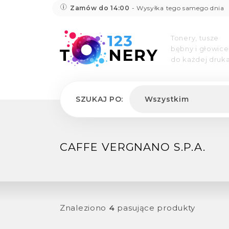
Zamów do 14:00
- Wysyłka tego samego dnia
Tonery, tusze
bębny i głowice
do każdej druka
SZUKAJ PO:
Wszystkim
CAFFE VERGNANO S.P.A.
Znaleziono
4
pasujące produkty