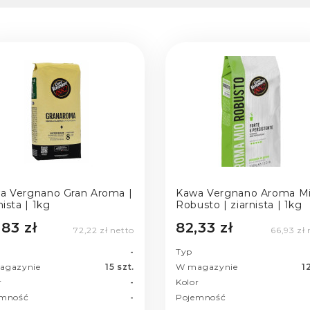
a Vergnano Gran Aroma |
Kawa Vergnano Aroma M
nista | 1kg
Robusto | ziarnista | 1kg
,83 zł
82,33 zł
72,22 zł netto
66,93 zł 
-
Typ
agazynie
15 szt.
W magazynie
1
r
-
Kolor
emność
-
Pojemność