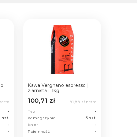
io
Kawa Vergnano espresso |
ziarnista | 1kg
100,71 zł
netto
81,88 zł netto
-
Typ
-
2 szt.
W magazynie
5 szt.
-
Kolor
-
-
Pojemność
-