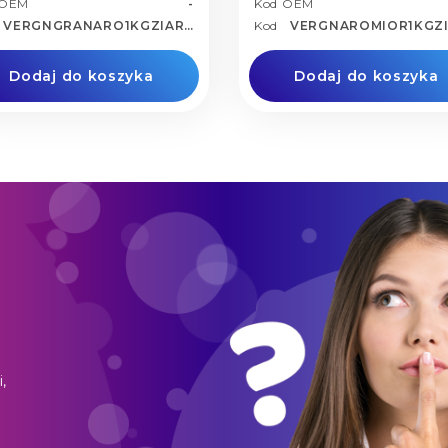
 OEM
-
Kod OEM
VERGNGRANARO1KGZIARN
Kod
VERGNAROMIOR1KGZ
Dodaj do koszyka
Dodaj do koszyka
,
o