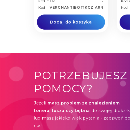
Kod OEM
-
Kod
Kod
VERGNANTIBOT1KGZIARN
Kod
Dodaj do koszyka
POTRZEBUJESZ
POMOCY?
Jeżeli
masz problem ze znalezieniem
tonera, tuszu czy bębna
do swojej drukarki
lub masz jakiekolwiek pytania - zadzwoń d
nas!