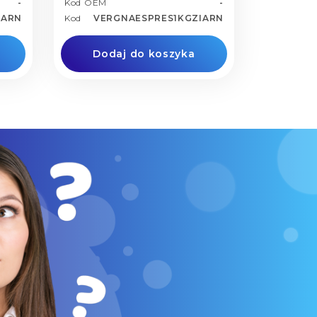
-
Kod OEM
-
IARN
Kod
VERGNAESPRES1KGZIARN
Dodaj do koszyka