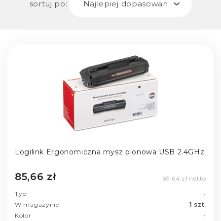
sortuj po:
Najlepiej dopasowane
Logilink Ergonomiczna mysz pionowa USB 2.4GHz
85,66 zł
69,64 zł netto
Typ
-
W magazynie
1 szt.
Kolor
-