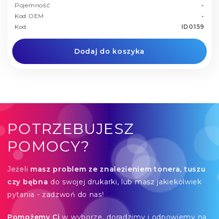
Pojemność
-
Kod OEM
-
Kod
ID0159
Dodaj do koszyka
POTRZEBUJESZ
POMOCY?
Jeżeli
masz problem ze znalezieniem tonera, tuszu
czy bębna
do swojej drukarki, lub masz jakiekolwiek
pytania - zadzwoń do nas!
Pomożemy Ci
w wyborze, doradzimy i odpowiemy na