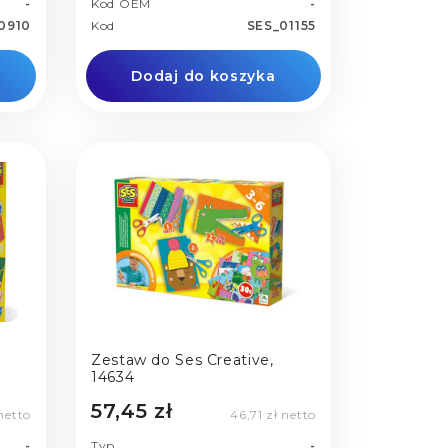
-
Kod OEM
-
0910
Kod
SES_01155
Dodaj do koszyka
Zestaw do Ses Creative,
14634
57,45 zł
netto
46,71 zł netto
-
Typ
-