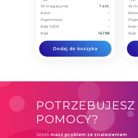
W magazynie
1 szt.
W m
Kolor
-
Kolo
Pojemność
-
Poj
Kod OEM
-
Kod
Kod
14198
Kod
Dodaj do koszyka
POTRZEBUJESZ
POMOCY?
Jeżeli
masz problem ze znalezieniem