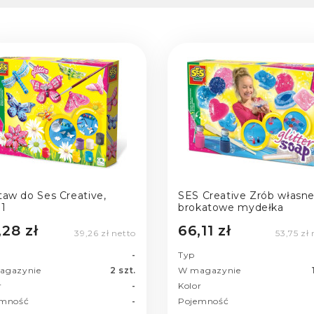
taw do Ses Creative,
SES Creative Zrób własn
31
brokatowe mydełka
,28 zł
66,11 zł
39,26 zł netto
53,75 zł
-
Typ
agazynie
2 szt.
W magazynie
r
-
Kolor
emność
-
Pojemność