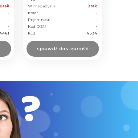
Brak
W magazynie
Brak
-
Kolor
-
-
Pojemność
-
-
Kod OEM
-
14481
Kod
14634
ć
sprawdź dostępność