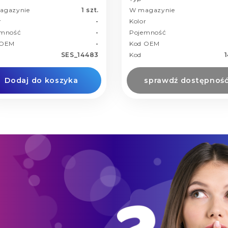
agazynie
1 szt.
W magazynie
r
-
Kolor
emność
-
Pojemność
 OEM
-
Kod OEM
SES_14483
Kod
Dodaj do koszyka
sprawdź dostępnoś