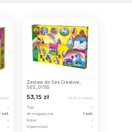
e
Zestaw do Ses Creative,
SES_01155
53,15 zł
 netto
43,21 zł netto
-
Typ
-
1 szt.
W magazynie
1 szt.
-
Kolor
-
-
Pojemność
-