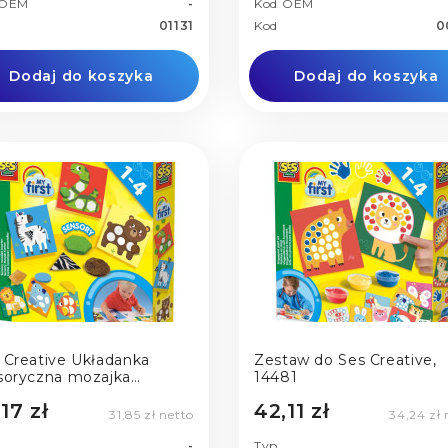
 OEM
-
Kod OEM
01131
Kod
0
Dodaj do koszyka
Dodaj do koszyka
 Creative Układanka
Zestaw do Ses Creative,
soryczna mozajka
14481
erzątka
17 zł
42,11 zł
31,85 zł netto
34,24 zł 
-
Typ