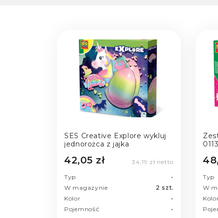
SES Creative Explore wykluj
Zes
jednorożca z jajka
011
42,05 zł
48
34,19 zł netto
Typ
-
Typ
W magazynie
2 szt.
W m
Kolor
-
Kolo
Pojemność
-
Poj