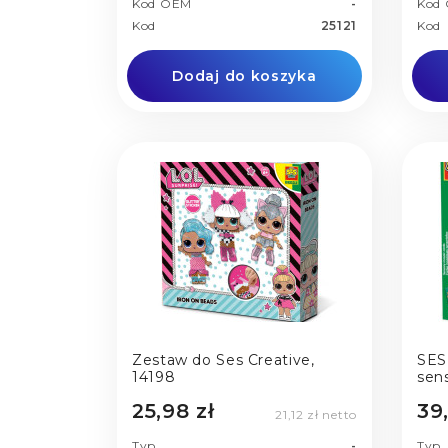
Kod OEM
-
Kod
Kod
25121
Kod
Dodaj do koszyka
Zestaw do Ses Creative,
SES
14198
sen
zwi
25,98 zł
39,
21,12 zł netto
Typ
-
Typ