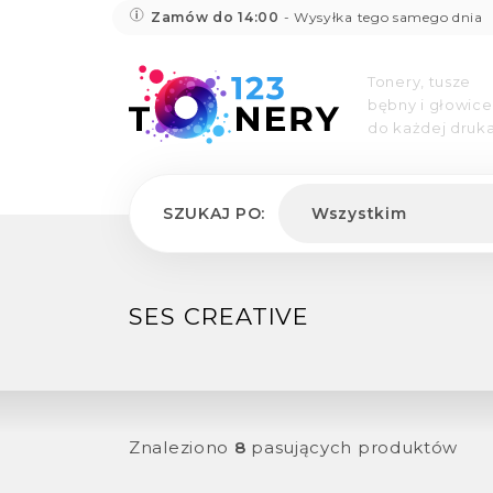
Zamów do 14:00
- Wysyłka tego samego dnia
Tonery, tusze
bębny i głowice
do każdej druka
SZUKAJ PO:
Wszystkim
SES CREATIVE
Znaleziono
8
pasujących produktów