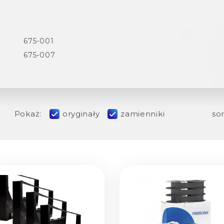
675-001
675-007
Pokaż:
oryginały
zamienniki
sor