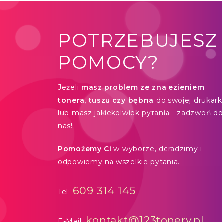
POTRZEBUJESZ
POMOCY?
Jeżeli
masz problem ze znalezieniem
tonera, tuszu czy bębna
do swojej drukarki
lub masz jakiekolwiek pytania - zadzwoń d
nas!
Pomożemy Ci
w wyborze, doradzimy i
odpowiemy na wszelkie pytania.
609 314 145
Tel:
kontakt@123tonery.pl
E-Mail: