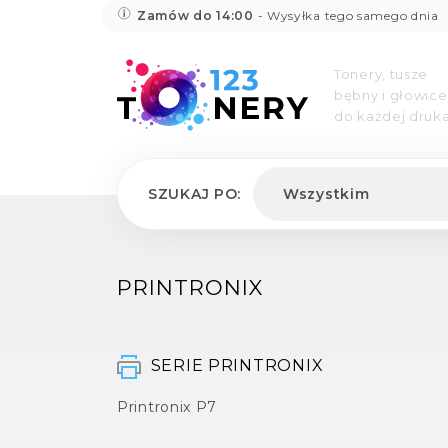
Zamów do 14:00
- Wysyłka tego samego dnia
Tonery, tusze
bębny i głowice
do każdej druka
SZUKAJ PO:
Wszystkim
PRINTRONIX
SERIE PRINTRONIX
Printronix P7