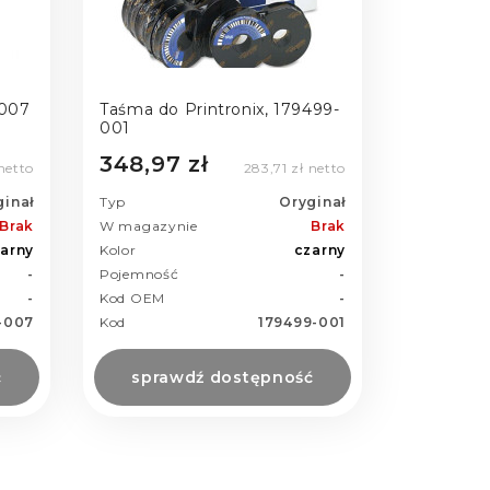
-007
Taśma do Printronix, 179499-
001
348,97 zł
netto
283,71 zł netto
ginał
Typ
Oryginał
Brak
W magazynie
Brak
arny
Kolor
czarny
-
Pojemność
-
-
Kod OEM
-
-007
Kod
179499-001
ć
sprawdź dostępność