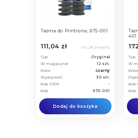
Taśma do Printronix, 675-001
Taś
401
111,04 zł
17
90,28 zł netto
Typ
Oryginał
Typ
W magazynie
12 szt.
W m
Kolor
czarny
Kolo
Wydajność
30 str.
Poj
Kod OEM
-
Kod
Kod
675-001
Kod
Dodaj do koszyka