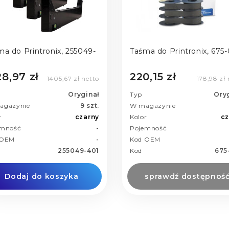
ma do Printronix, 255049-
Taśma do Printronix, 675
28,97 zł
220,15 zł
1405,67 zł netto
178,98 zł 
Oryginał
Typ
Ory
agazynie
9 szt.
W magazynie
r
czarny
Kolor
cz
emność
-
Pojemność
 OEM
-
Kod OEM
255049-401
Kod
675
Dodaj do koszyka
sprawdź dostępnoś