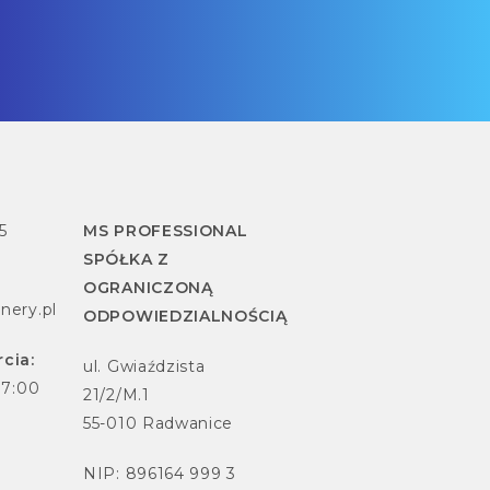
5
MS PROFESSIONAL
SPÓŁKA Z
OGRANICZONĄ
nery.pl
ODPOWIEDZIALNOŚCIĄ
cia:
ul. Gwiaździsta
17:00
21/2/M.1
55-010 Radwanice
NIP: 896164 999 3