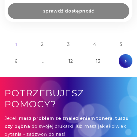
sprawdź dostępność
1
2
3
4
5
6
…
12
13
POTRZEBUJESZ
POMOCY?
Jeżeli
masz problem ze znalezieniem tonera, tuszu
czy bębna
do swojej drukarki, lub masz jakiekolwiek
pytania - zadzwoń do nas!