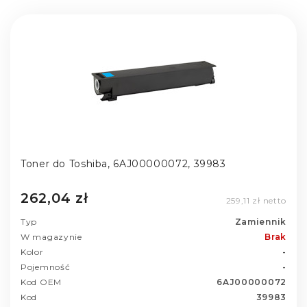
Toner do Toshiba, 6AJ00000072, 39983
262,04 zł
259,11 zł netto
Typ
Zamiennik
W magazynie
Brak
Kolor
-
Pojemność
-
Kod OEM
6AJ00000072
Kod
39983