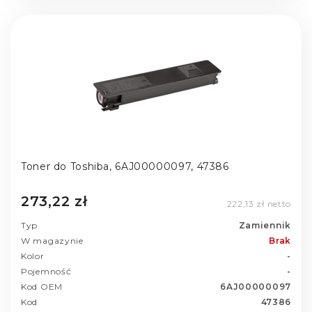
Toner do Toshiba, 6AJ00000097, 47386
273,22 zł
222,13 zł netto
Typ
Zamiennik
W magazynie
Brak
Kolor
-
Pojemność
-
Kod OEM
6AJ00000097
Kod
47386