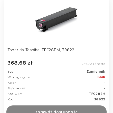
Toner do Toshiba, TFC28EM, 38822
368,68 zł
247,72 zł netto
Typ
Zamiennik
W magazynie
Brak
Kolor
-
Pojemność
-
Kod OEM
TFC28EM
Kod
38822
sprawdź dostępność