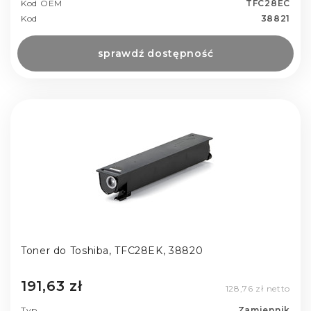
Kod OEM
TFC28EC
Kod
38821
sprawdź dostępność
Toner do Toshiba, TFC28EK, 38820
191,63 zł
128,76 zł netto
Typ
Zamiennik