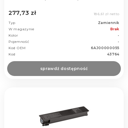
277,73 zł
186,61 zł netto
Typ
Zamiennik
W magazynie
Brak
Kolor
-
Pojemność
-
Kod OEM
6AJ00000055
Kod
43764
sprawdź dostępność