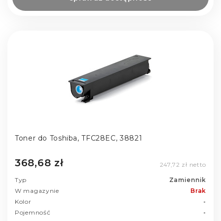
Toner do Toshiba, TFC28EC, 38821
368,68 zł
247,72 zł netto
Typ
Zamiennik
W magazynie
Brak
Kolor
-
Pojemność
-