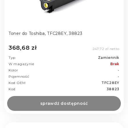
Toner do Toshiba, TFC28EY, 38823
368,68 zł
247,72 zł netto
Typ
Zamiennik
W magazynie
Brak
Kolor
-
Pojemność
-
Kod OEM
TFC28EY
Kod
38823
sprawdź dostępność