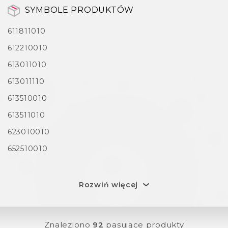
SYMBOLE PRODUKTÓW
611811010
612210010
613011010
613011110
613510010
613511010
623010010
652510010
Rozwiń więcej
Znaleziono
92
pasujące produkty