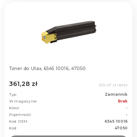
Toner do Utax, 6545 10016, 47050
361,28 zł
329,47 zł netto
Typ
Zamiennik
W magazynie
Brak
Kolor
-
Pojemność
-
Kod OEM
6545 10016
Kod
47050