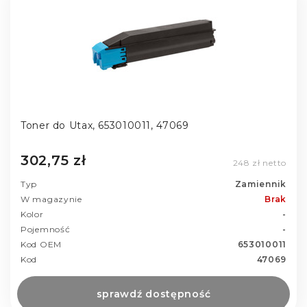
Toner do Utax, 653010011, 47069
302,75 zł
248 zł netto
Typ
Zamiennik
W magazynie
Brak
Kolor
-
Pojemność
-
Kod OEM
653010011
Kod
47069
sprawdź dostępność