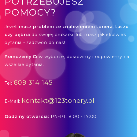
POTRZEBUJESZ
POMOCY?
Jeżeli
masz problem ze znalezieniem tonera, tuszu
czy bębna
do swojej drukarki, lub masz jakiekolwiek
pytania - zadzwoń do nas!
Pomożemy Ci
w wyborze, doradzimy i odpowiemy na
wszelkie pytania.
609 314 145
Tel:
kontakt@123tonery.pl
E-Mail:
Godziny otwarcia:
PN-PT: 8:00 - 17:00