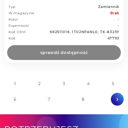
Typ
Zamiennik
W magazynie
Brak
Kolor
-
Pojemność
-
Kod OEM
662511016, 1T02NPANL0, TK-8325Y
Kod
47793
sprawdź dostępność
1
2
3
4
5
6
7
8