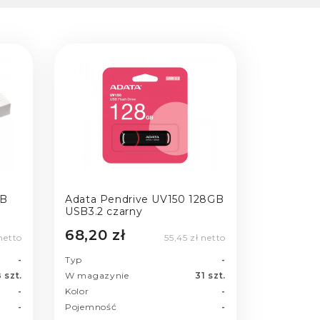
GB
Adata Pendrive UV150 128GB
USB3.2 czarny
68,20 zł
 netto
55,45 zł netto
-
Typ
-
 szt.
W magazynie
31 szt.
-
Kolor
-
-
Pojemność
-