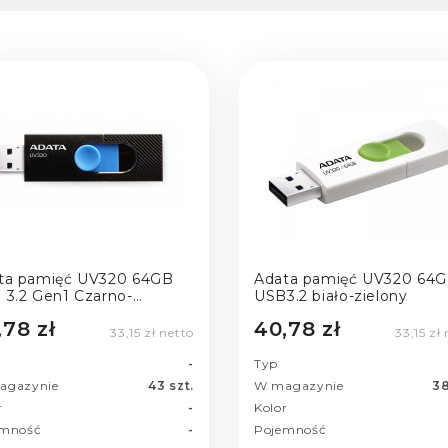
ta pamięć UV320 64GB
Adata pamięć UV320 64
 3.2 Gen1 Czarno-
USB3.2 biało-zielony
ieski
,78 zł
40,78 zł
33,15 zł netto
33,15 zł
-
Typ
agazynie
43 szt.
W magazynie
38
r
-
Kolor
emność
-
Pojemność