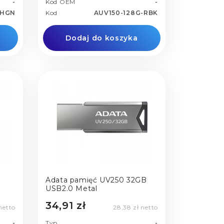
-
Kod OEM
-
WHGN
Kod
AUV150-128G-RBK
Dodaj do koszyka
Adata pamięć UV250 32GB
USB2.0 Metal
34,91 zł
netto
28,38 zł netto
-
Typ
-