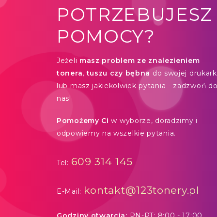
POTRZEBUJESZ
POMOCY?
Jeżeli
masz problem ze znalezieniem
tonera, tuszu czy bębna
do swojej drukarki
lub masz jakiekolwiek pytania - zadzwoń d
nas!
Pomożemy Ci
w wyborze, doradzimy i
odpowiemy na wszelkie pytania.
609 314 145
Tel:
kontakt@123tonery.pl
E-Mail:
Godziny otwarcia:
PN-PT: 8:00 - 17:00