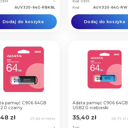
 OEM
-
Kod OEM
AUV320-64G-RBKBL
Kod
AUV320-64G-R
Dodaj do koszyka
Dodaj do koszyka
ta pamięć C906 64GB
Adata pamięć C906 64GB
2.0 czarny
USB2.0 niebieski
,48 zł
35,40 zł
29,66 zł netto
28,79 zł 
-
Typ