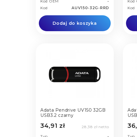
Kod OEM
-
Kod
Kod
AUV150-32G-RRD
Kod
Dodaj do koszyka
Adata Pendrive UV150 32GB
Ada
USB3.2 czarny
USB
34,91 zł
36
28,38 zł netto
Typ
-
Typ