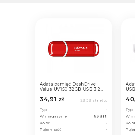
Adata pamięć DashDrive
Ada
Value UV150 32GB USB 3.2
USB
Gen1 czerwony
nieb
34,91 zł
40
28,38 zł netto
Typ
-
Typ
W magazynie
63 szt.
W m
Kolor
-
Kolo
Pojemność
-
Poj