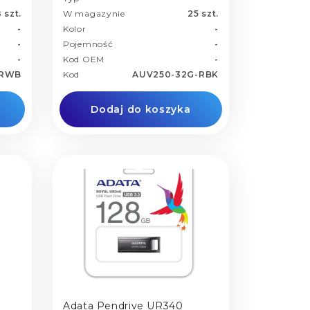
 szt.
W magazynie
25 szt.
-
Kolor
-
-
Pojemność
-
-
Kod OEM
-
-RWB
Kod
AUV250-32G-RBK
Dodaj do koszyka
Adata Pendrive UR340