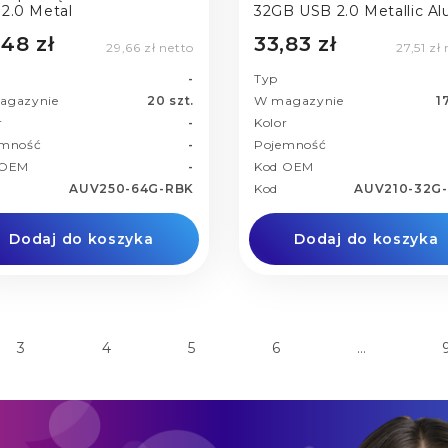
2.0 Metal
32GB USB 2.0 Metallic Al
,48 zł
33,83 zł
29,66 zł netto
27,51 zł
-
Typ
agazynie
20 szt.
W magazynie
1
r
-
Kolor
emność
-
Pojemność
 OEM
-
Kod OEM
AUV250-64G-RBK
Kod
AUV210-32G
Dodaj do koszyka
Dodaj do koszyka
3
4
5
6
…