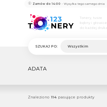
Zamów do 14:00
- Wysyłka tego samego dnia
Tonery, tusze
bębny i głowice
do każdej druka
SZUKAJ PO:
Wszystkim
ADATA
Znaleziono
114
pasujące produkty