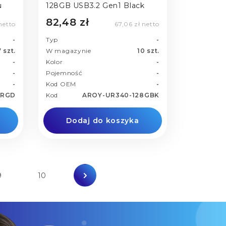
u
128GB USB3.2 Gen1 Black
82,48 zł
 netto
67,06 zł netto
-
Typ
-
7 szt.
W magazynie
10 szt.
-
Kolor
-
-
Pojemność
-
-
Kod OEM
-
-RGD
Kod
AROY-UR340-128GBK
Dodaj do koszyka
9
10