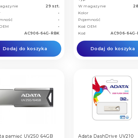
agazynie
29 szt.
W magazynie
28
r
-
Kolor
emność
-
Pojemność
 OEM
-
Kod OEM
AC906-64G-RBK
Kod
AC906-64G
Dodaj do koszyka
Dodaj do koszyka
ta pamięć UV250 64GB
Adata DashDrive UV210