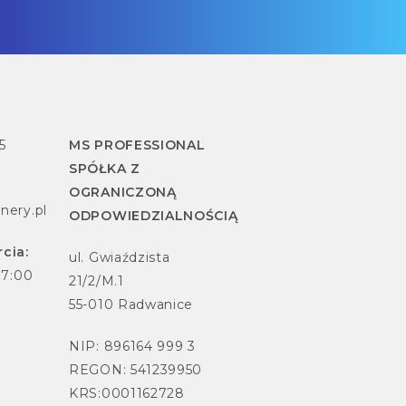
5
MS PROFESSIONAL
SPÓŁKA Z
OGRANICZONĄ
nery.pl
ODPOWIEDZIALNOŚCIĄ
cia:
ul. Gwiaździsta
17:00
21/2/M.1
55-010 Radwanice
NIP: 896164 999 3
REGON: 541239950
KRS:0001162728