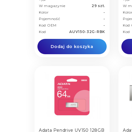
W magazynie
29 szt.
W m
Kolor
-
Kolo
Pojemność
-
Poj
Kod OEM
-
Kod
Kod
AUV150-32G-RBK
Kod
Dodaj do koszyka
Adata Pendrive UV150 128GB
Ada