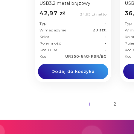
USB3.2 metal brązowy
USB
42,97 zł
36
34,93 zł netto
Typ
-
Typ
W magazynie
20 szt.
W m
Kolor
-
Kolo
Pojemność
-
Poj
Kod OEM
-
Kod
Kod
UR350-64G-RSR/BG
Kod
Dodaj do koszyka
1
2