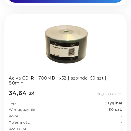
Adiva CD-R | 700MB | x52 | szpindel 50 szt.|
80min
34,64 zł
28,16 zł netto
Typ
Oryginał
W magazynie
30 szt.
Kolor
-
Pojemność
-
Kod OEM
-