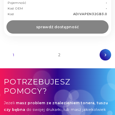
Pojemność
-
Kod OEM
-
Kod
ADIVAPEN32GB3.0
sprawdź dostępność
1
2
POTRZEBUJESZ
POMOCY?
Jeżeli
masz problem ze znalezieniem tonera, tuszu
czy bębna
do swojej drukarki, lub masz jakiekolwiek