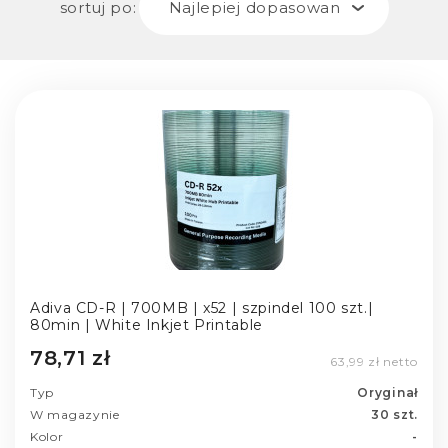
sortuj po:
Najlepiej dopasowane
Adiva CD-R | 700MB | x52 | szpindel 100 szt.|
80min | White Inkjet Printable
78,71 zł
63,99 zł netto
Typ
Oryginał
W magazynie
30 szt.
Kolor
-