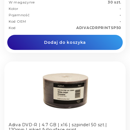
W magazynie
30 szt.
Kolor
-
Pojemność
-
Kod OEM
-
Kod
ADIVACDRPRINTSP50
Dodaj do koszyka
Adiva DVD-R | 4.7 GB | x16 | szpindel 50 szt.|
120min | inkjet fullsurface print