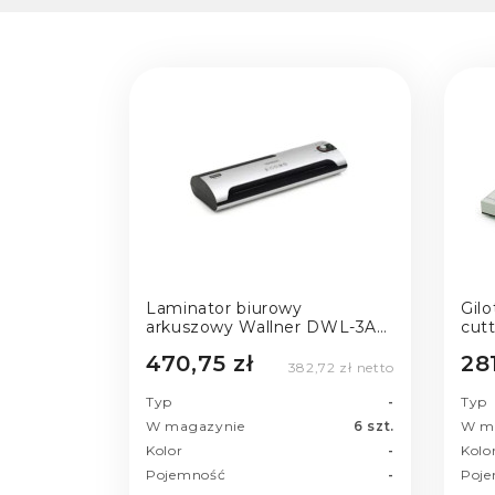
Laminator biurowy
Gil
arkuszowy Wallner DWL-3AF
cut
A3
470,75 zł
28
382,72 zł netto
Typ
-
Typ
W magazynie
6 szt.
W m
Kolor
-
Kolo
Pojemność
-
Poj