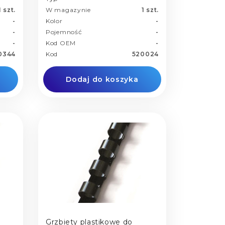
1 szt.
W magazynie
1 szt.
-
Kolor
-
-
Pojemność
-
-
Kod OEM
-
0344
Kod
520024
Dodaj do koszyka
Grzbiety plastikowe do