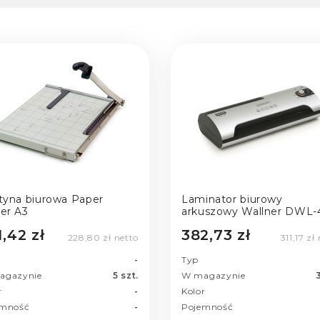
otyna biurowa Paper
Laminator biurowy
ter A3
arkuszowy Wallner DWL-
A4
1,42 zł
382,73 zł
228,80 zł netto
311,17 zł
-
Typ
agazynie
5 szt.
W magazynie
3
r
-
Kolor
emność
-
Pojemność