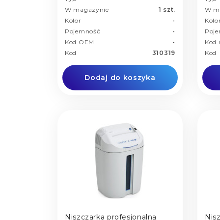
W magazynie
1 szt.
W m
Kolor
-
Kolo
Pojemność
-
Poj
Kod OEM
-
Kod
Kod
310319
Kod
Dodaj do koszyka
Niszczarka profesjonalna
Nis