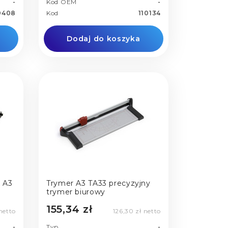
-
Kod OEM
-
0408
Kod
110134
Dodaj do koszyka
| A3
Trymer A3 TA33 precyzyjny
trymer biurowy
155,34 zł
 netto
126,30 zł netto
-
Typ
-