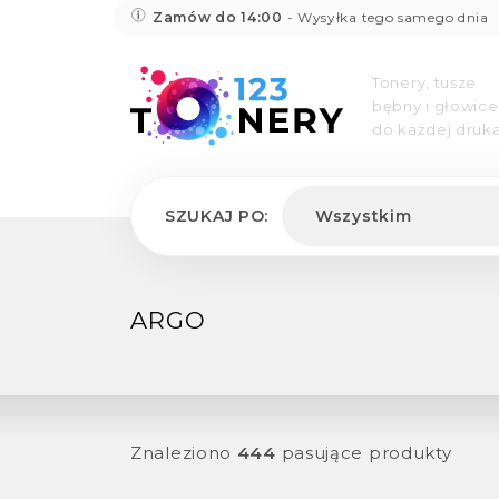
Zamów do 14:00
- Wysyłka tego samego dnia
Tonery, tusze
bębny i głowice
do każdej druka
SZUKAJ PO:
Wszystkim
ARGO
Znaleziono
444
pasujące produkty