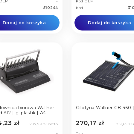
 OEM
-
Kod OEM
510244
Kod
31
Dodaj do koszyka
Dodaj do koszyka
downica biurowa Wallner
Gilotyna Wallner GB 460 
iBind A12 | g. plastik | A4
4,23 zł
270,17 zł
287,99 zł netto
219,65 zł
-
Typ