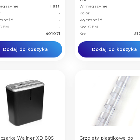
agazynie
1 szt.
W magazynie
r
-
Kolor
emność
-
Pojemność
 OEM
-
Kod OEM
401071
Kod
51
Dodaj do koszyka
Dodaj do koszyka
zczarka Wallner XD 805
Grzbiety plastikowe do