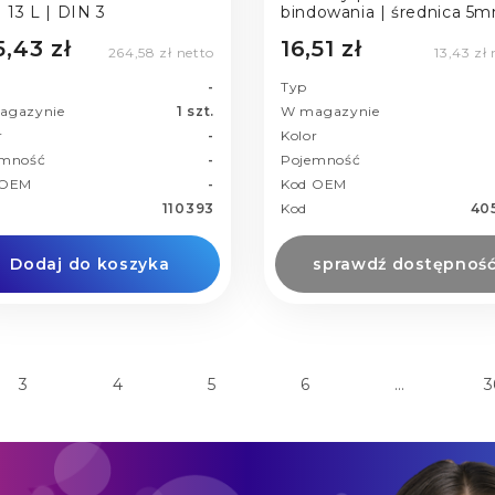
CD | 13 L | DIN 3
bindowania | średnica 5m
100szt | przeźroczyste
5,43 zł
16,51 zł
264,58 zł netto
13,43 zł
-
Typ
agazynie
1 szt.
W magazynie
r
-
Kolor
emność
-
Pojemność
 OEM
-
Kod OEM
110393
Kod
40
Dodaj do koszyka
sprawdź dostępnoś
3
4
5
6
…
3