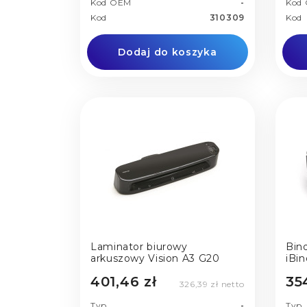
Kod OEM
-
Kod
Kod
310309
Kod
Dodaj do koszyka
Laminator biurowy
Bin
arkuszowy Vision A3 G20
401,46 zł
35
326,39 zł netto
Typ
-
Typ