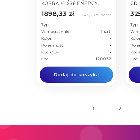
KOBRA +1 SS6 ENERGY
SMART DIN 2 | 38,5 L
1898,33 zł
32
1543,36 zł netto
Typ
-
Typ
W magazynie
1 szt.
W m
Kolor
-
Kolo
Pojemność
-
Poj
Kod OEM
-
Kod
Kod
120032
Kod
Dodaj do koszyka
1
2