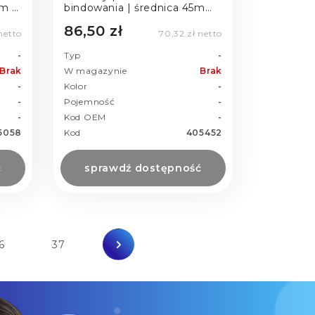
m |
bindowania | średnica 45mm
| 50szt | czarne
86,50 zł
 netto
70,32 zł netto
-
Typ
-
Brak
W magazynie
Brak
-
Kolor
-
-
Pojemność
-
-
Kod OEM
-
5058
Kod
405452
ć
sprawdź dostępność
6
37