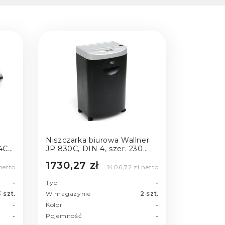
Niszczarka biurowa Wallner
4CF
JP 830C, DIN 4, szer. 230
mm | 35 L
1730,27 zł
 netto
1406,72 zł netto
-
Typ
-
 szt.
W magazynie
2 szt.
-
Kolor
-
-
Pojemność
-