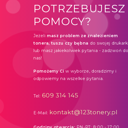
POTRZEBUJESZ
POMOCY?
Jeżeli
masz problem ze znalezieniem
tonera, tuszu czy bębna
do swojej drukarki
lub masz jakiekolwiek pytania - zadzwoń d
nas!
Pomożemy Ci
w wyborze, doradzimy i
odpowiemy na wszelkie pytania.
609 314 145
Tel:
kontakt@123tonery.pl
E-Mail:
Godziny otwarcia:
PN-PT: 8:00 - 17:00