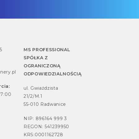
5
MS PROFESSIONAL
SPÓŁKA Z
OGRANICZONĄ
nery.pl
ODPOWIEDZIALNOŚCIĄ
cia:
ul. Gwiaździsta
17:00
21/2/M.1
55-010 Radwanice
NIP: 896164 999 3
REGON: 541239950
KRS:0001162728