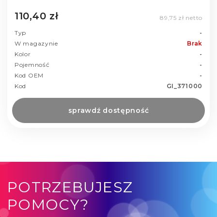
110,40 zł
89,75 zł netto
Typ
-
W magazynie
Brak
Kolor
-
Pojemność
-
Kod OEM
-
Kod
GI_371000
sprawdź dostępność
POTRZEBUJESZ
POMOCY?