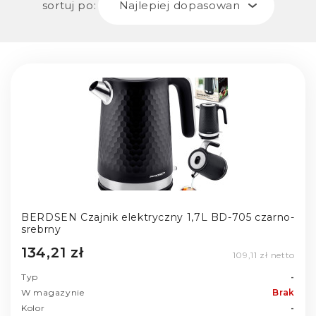
sortuj po:
Najlepiej dopasowane
BERDSEN Czajnik elektryczny 1,7L BD-705 czarno-
srebrny
134,21 zł
109,11 zł netto
Typ
-
W magazynie
Brak
Kolor
-