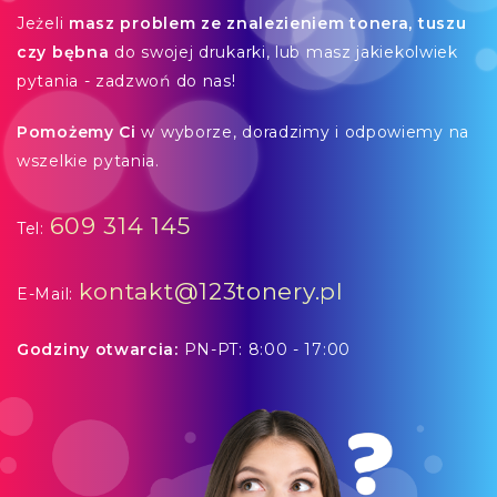
Jeżeli
masz problem ze znalezieniem tonera, tuszu
czy bębna
do swojej drukarki, lub masz jakiekolwiek
pytania - zadzwoń do nas!
Pomożemy Ci
w wyborze, doradzimy i odpowiemy na
wszelkie pytania.
609 314 145
Tel:
kontakt@123tonery.pl
E-Mail:
Godziny otwarcia:
PN-PT: 8:00 - 17:00