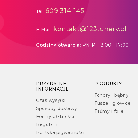
609 314 145
Tel:
kontakt@123tonery.pl
E-Mail:
Godziny otwarcia:
PN-PT: 8:00 - 17:00
PRZYDATNE
PRODUKTY
INFORMACJE
Tonery i bębny
Czas wysyłki
Tusze i głowice
Sposoby dostawy
Taśmy i folie
Formy płatności
Regulamin
Polityka prywatności