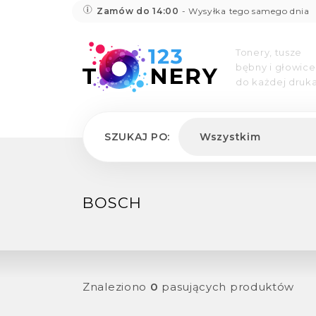
Zamów do 14:00
- Wysyłka tego samego dnia
Tonery, tusze
bębny i głowice
do każdej druka
SZUKAJ PO:
Wszystkim
BOSCH
Znaleziono
0
pasujących produktów