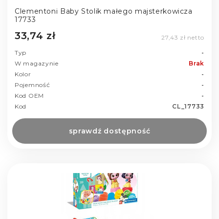
Clementoni Baby Stolik małego majsterkowicza
17733
33,74 zł
27,43 zł netto
Typ
-
W magazynie
Brak
Kolor
-
Pojemność
-
Kod OEM
-
Kod
CL_17733
sprawdź dostępność