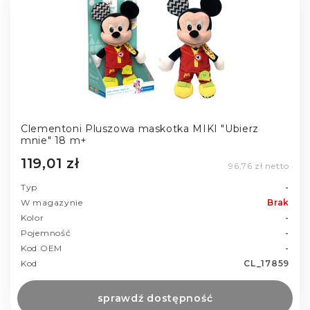
Clementoni Pluszowa maskotka MIKI "Ubierz
mnie" 18 m+
119,01 zł
96,76 zł netto
Typ
-
W magazynie
Brak
Kolor
-
Pojemność
-
Kod OEM
-
Kod
CL_17859
sprawdź dostępność