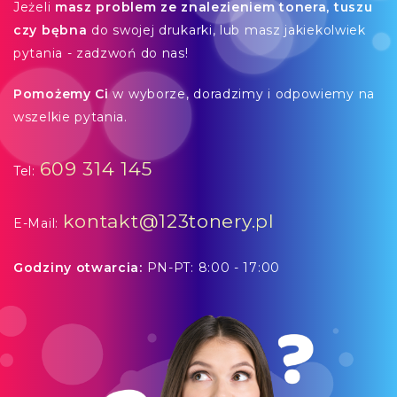
Jeżeli
masz problem ze znalezieniem tonera, tuszu
czy bębna
do swojej drukarki, lub masz jakiekolwiek
pytania - zadzwoń do nas!
Pomożemy Ci
w wyborze, doradzimy i odpowiemy na
wszelkie pytania.
609 314 145
Tel:
kontakt@123tonery.pl
E-Mail:
Godziny otwarcia:
PN-PT: 8:00 - 17:00