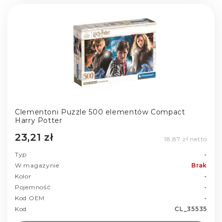
Clementoni Puzzle 500 elementów Compact
Harry Potter
23,21 zł
18,87 zł netto
Typ
-
W magazynie
Brak
Kolor
-
Pojemność
-
Kod OEM
-
Kod
CL_35535