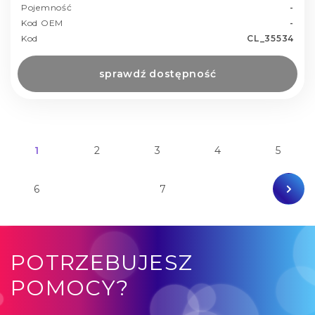
Pojemność
-
Kod OEM
-
Kod
CL_35534
sprawdź dostępność
1
2
3
4
5
6
7
POTRZEBUJESZ
POMOCY?