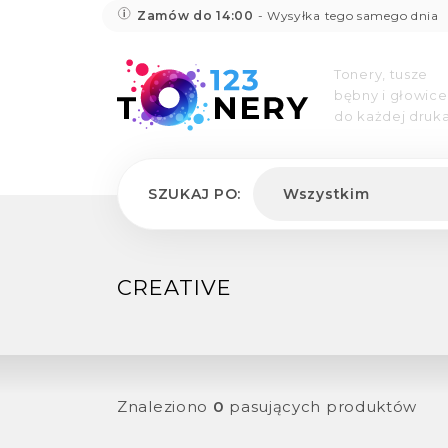
Zamów do 14:00
- Wysyłka tego samego dnia
Tonery, tusze
bębny i głowice
do każdej druka
SZUKAJ PO:
Wszystkim
CREATIVE
Znaleziono
0
pasujących produktów