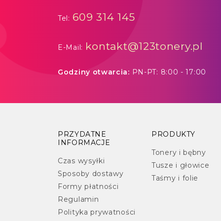
609 314 145
Tel:
kontakt@123tonery.pl
E-Mail:
Godziny otwarcia:
PN-PT: 8:00 - 17:00
PRZYDATNE
PRODUKTY
INFORMACJE
Tonery i bębny
Czas wysyłki
Tusze i głowice
Sposoby dostawy
Taśmy i folie
Formy płatności
Regulamin
Polityka prywatności