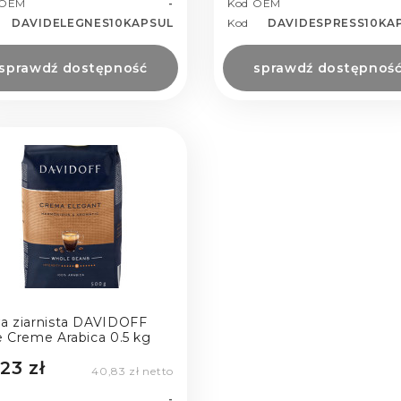
 OEM
-
Kod OEM
DAVIDELEGNES10KAPSUL
Kod
DAVIDESPRESS10KA
sprawdź dostępność
sprawdź dostępnoś
a ziarnista DAVIDOFF
e Creme Arabica 0.5 kg
23 zł
40,83 zł netto
-