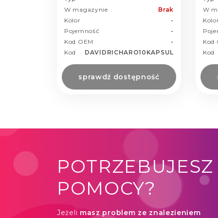
W magazynie
Brak
W m
Kolor
-
Kolo
Pojemność
-
Poj
Kod OEM
-
Kod
Kod
DAVIDRICHARO10KAPSUL
Kod
sprawdź dostępność
POTRZEBUJESZ
POMOCY?
Jeżeli
masz problem ze znalezieniem