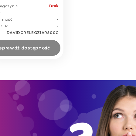
agazynie
Brak
r
-
emność
-
 OEM
-
DAVIDCRELEGZIAR500G
sprawdź dostępność