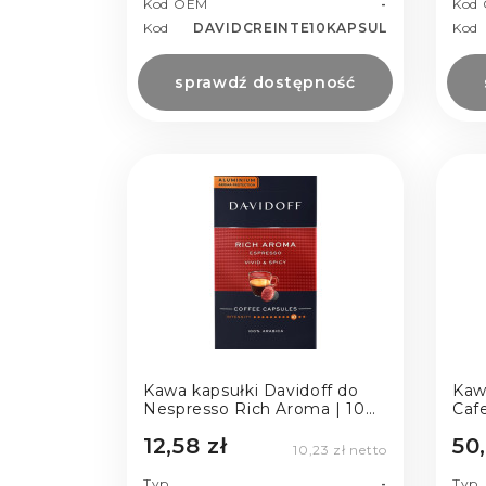
Kod OEM
-
Kod
Kod
DAVIDCREINTE10KAPSUL
Kod
sprawdź dostępność
Kawa kapsułki Davidoff do
Kaw
Nespresso Rich Aroma | 10
Caf
szt.
12,58 zł
50,
10,23 zł netto
Typ
-
Typ