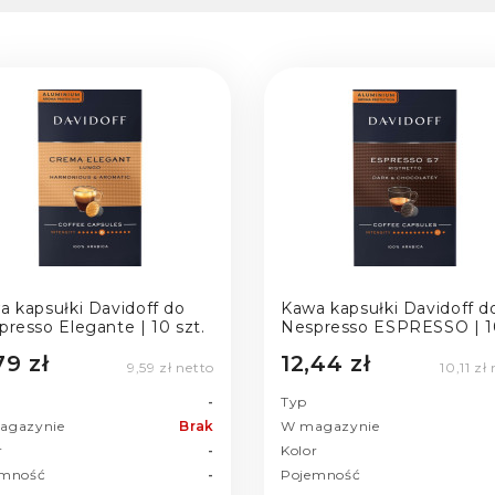
a kapsułki Davidoff do
Kawa kapsułki Davidoff d
resso Elegante | 10 szt.
Nespresso ESPRESSO | 1
szt.
79 zł
12,44 zł
9,59 zł netto
10,11 zł
-
Typ
agazynie
Brak
W magazynie
r
-
Kolor
emność
-
Pojemność