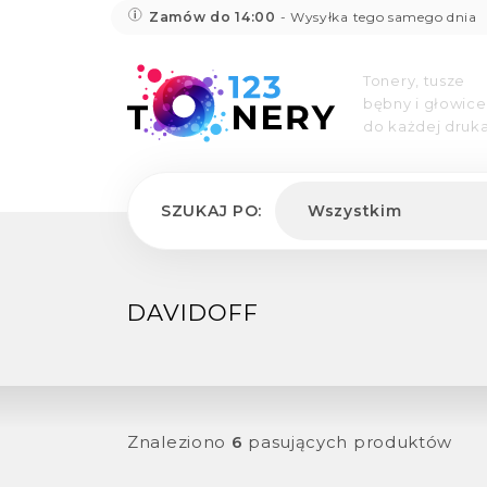
Zamów do 14:00
- Wysyłka tego samego dnia
Tonery, tusze
bębny i głowice
do każdej druka
SZUKAJ PO:
Wszystkim
DAVIDOFF
Znaleziono
6
pasujących produktów