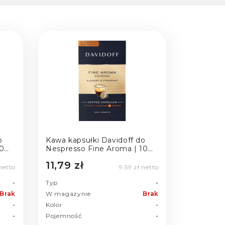
o
Kawa kapsułki Davidoff do
0
Nespresso Fine Aroma | 10
szt.
11,79 zł
 netto
9,59 zł netto
-
Typ
-
Brak
W magazynie
Brak
-
Kolor
-
-
Pojemność
-