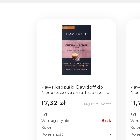
Kawa kapsułki Davidoff do
Kaw
Nespresso Crema Intense |
Nesp
10 szt.
17,32 zł
11,
14,08 zł netto
Typ
-
Typ
W magazynie
Brak
W m
Kolor
-
Kolo
Pojemność
-
Poj