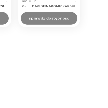
-
Kod OEM
-
PSUL
Kod
DAVIDFINAROM10KAPSUL
ć
sprawdź dostępność