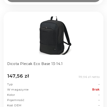
Dicota Plecak Eco Base 13-14.1
147,56 zł
119,96 zł netto
Typ
-
W magazynie
Brak
Kolor
-
Pojemność
-
Kod OEM
-