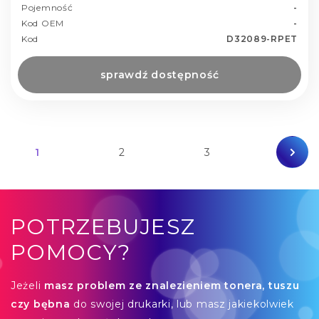
Pojemność
-
Kod OEM
-
Kod
D32089-RPET
sprawdź dostępność
1
2
3
POTRZEBUJESZ
POMOCY?
Jeżeli
masz problem ze znalezieniem tonera, tuszu
czy bębna
do swojej drukarki, lub masz jakiekolwiek