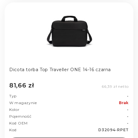
Dicota torba Top Traveller ONE 14-16 czarna
81,66 zł
66,39 zł netto
Typ
-
W magazynie
Brak
Kolor
-
Pojemność
-
Kod OEM
-
Kod
D32094-RPET