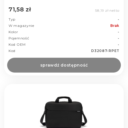
71,58 zł
58,19 zł netto
Typ
-
W magazynie
Brak
Kolor
-
Pojemność
-
Kod OEM
-
Kod
D32087-RPET
sprawdź dostępność