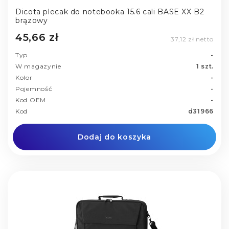
Dicota plecak do notebooka 15.6 cali BASE XX B2
brązowy
45,66 zł
37,12 zł netto
Typ
-
W magazynie
1 szt.
Kolor
-
Pojemność
-
Kod OEM
-
Kod
d31966
Dodaj do koszyka