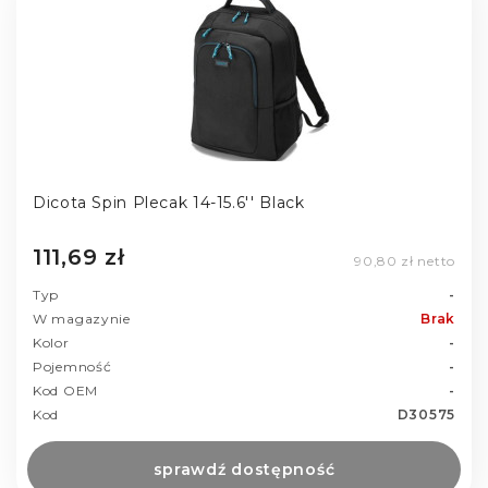
Dicota Spin Plecak 14-15.6'' Black
111,69 zł
90,80 zł netto
Typ
-
W magazynie
Brak
Kolor
-
Pojemność
-
Kod OEM
-
Kod
D30575
sprawdź dostępność