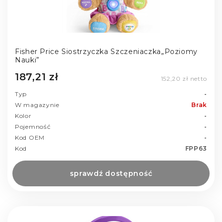
Fisher Price Siostrzyczka Szczeniaczka„Poziomy
Nauki”
187,21 zł
152,20 zł netto
Typ
-
W magazynie
Brak
Kolor
-
Pojemność
-
Kod OEM
-
Kod
FPP63
sprawdź dostępność