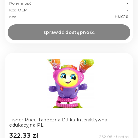
Pojemność
-
Kod OEM
-
Kod
HNC10
sprawdź dostępność
Fisher Price Taneczna DJ-ka Interaktywna
edukacyjna PL
322,33 zł
262,05 zł netto