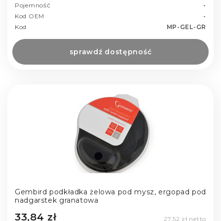
Pojemność
-
Kod OEM
-
Kod
MP-GEL-GR
sprawdź dostępność
Gembird podkładka żelowa pod mysz, ergopad pod
nadgarstek granatowa
33,84 zł
27,52 zł netto