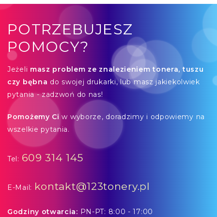
POTRZEBUJESZ
POMOCY?
Jeżeli
masz problem ze znalezieniem tonera, tuszu
czy bębna
do swojej drukarki, lub masz jakiekolwiek
pytania - zadzwoń do nas!
Pomożemy Ci
w wyborze, doradzimy i odpowiemy na
wszelkie pytania.
609 314 145
Tel:
kontakt@123tonery.pl
E-Mail:
Godziny otwarcia:
PN-PT: 8:00 - 17:00