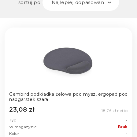
sortuj po:
Najlepiej dopasowane
Gembird podkładka żelowa pod mysz, ergopad pod
nadgarstek szara
23,08 zł
18,76 zł netto
Typ
-
W magazynie
Brak
Kolor
-