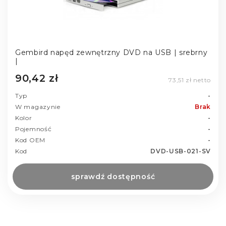
Gembird napęd zewnętrzny DVD na USB | srebrny
|
90,42 zł
73,51 zł netto
Typ
-
W magazynie
Brak
Kolor
-
Pojemność
-
Kod OEM
-
Kod
DVD-USB-021-SV
sprawdź dostępność