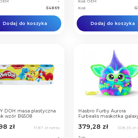
 OEM
-
Kod OEM
E4869
Kod
G
Dodaj do koszyka
Dodaj do koszyka
Y DOH masa plastyczna
Hasbro Furby Aurora
ak wzór B6508
Furbealis maskotka galax
zorza
98 zł
379,28 zł
17,87 zł netto
308,35 zł 
-
Typ