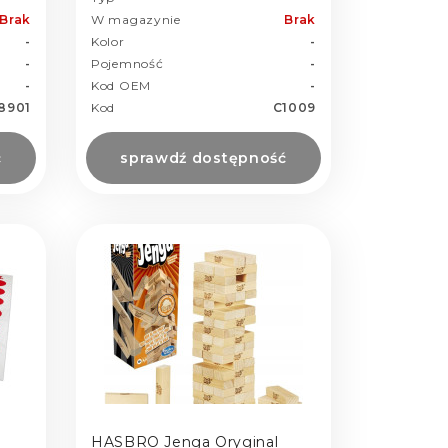
Brak
W magazynie
Brak
-
Kolor
-
-
Pojemność
-
-
Kod OEM
-
8901
Kod
C1009
ć
sprawdź dostępność
HASBRO Jenga Oryginal