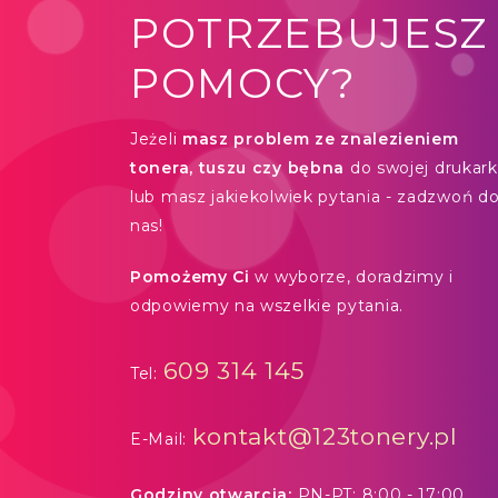
POTRZEBUJESZ
POMOCY?
Jeżeli
masz problem ze znalezieniem
tonera, tuszu czy bębna
do swojej drukarki
lub masz jakiekolwiek pytania - zadzwoń d
nas!
Pomożemy Ci
w wyborze, doradzimy i
odpowiemy na wszelkie pytania.
609 314 145
Tel:
kontakt@123tonery.pl
E-Mail:
Godziny otwarcia:
PN-PT: 8:00 - 17:00