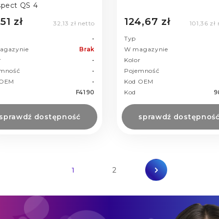
spect QS 4
51 zł
124,67 zł
32,13 zł netto
101,36 zł
-
Typ
agazynie
Brak
W magazynie
r
-
Kolor
emność
-
Pojemność
 OEM
-
Kod OEM
F4190
Kod
9
sprawdź dostępność
sprawdź dostępnoś
1
2