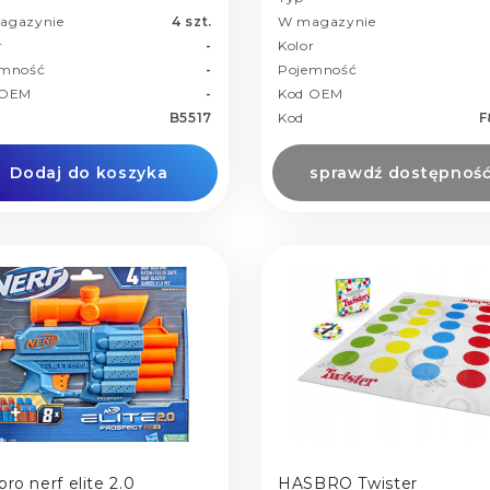
agazynie
4 szt.
W magazynie
r
-
Kolor
emność
-
Pojemność
 OEM
-
Kod OEM
B5517
Kod
F
Dodaj do koszyka
sprawdź dostępnoś
ro nerf elite 2.0
HASBRO Twister