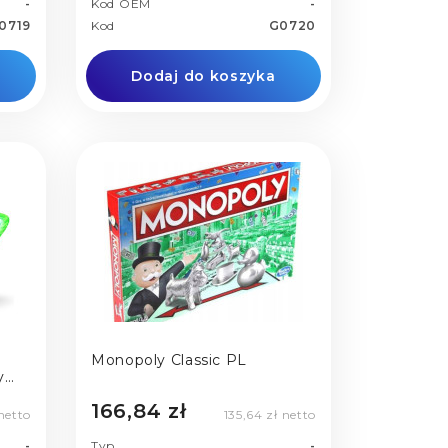
-
Kod OEM
-
0719
Kod
G0720
Dodaj do koszyka
Monopoly Classic PL
y
166,84 zł
netto
135,64 zł netto
-
Typ
-