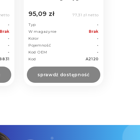
95,09 zł
 netto
77,31 zł netto
-
Typ
-
Brak
W magazynie
Brak
-
Kolor
-
-
Pojemność
-
-
Kod OEM
-
8831
Kod
A2120
ć
sprawdź dostępność