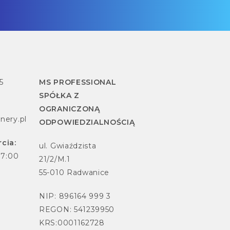
5
MS PROFESSIONAL
SPÓŁKA Z
OGRANICZONĄ
nery.pl
ODPOWIEDZIALNOŚCIĄ
cia:
ul. Gwiaździsta
17:00
21/2/M.1
55-010 Radwanice
NIP: 896164 999 3
REGON: 541239950
KRS:0001162728