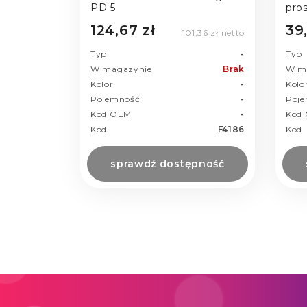
PD 5
pro
124,67 zł
39,
101,36 zł netto
Typ
-
Typ
W magazynie
Brak
W m
Kolor
-
Kolo
Pojemność
-
Poj
Kod OEM
-
Kod
Kod
F4186
Kod
sprawdź dostępność