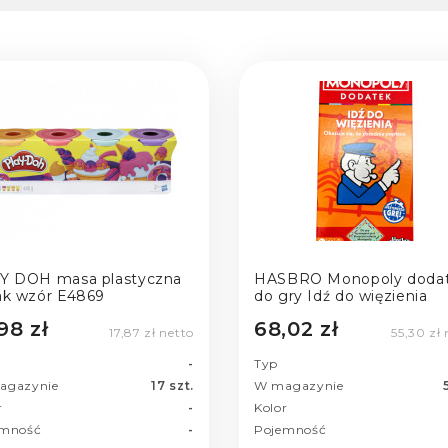
Y DOH masa plastyczna
HASBRO Monopoly doda
ak wzór E4869
do gry Idź do więzienia
98 zł
68,02 zł
17,87 zł netto
55,30 zł 
-
Typ
agazynie
17 szt.
W magazynie
r
-
Kolor
emność
-
Pojemność