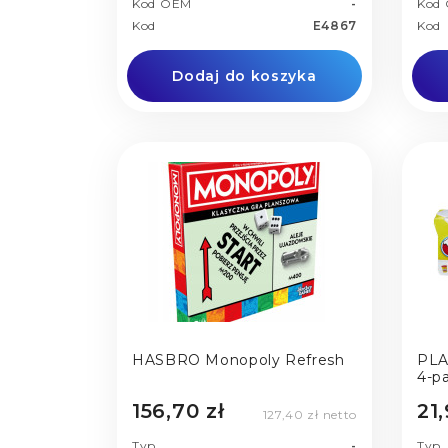
Kod OEM
-
Kod
Kod
E4867
Kod
Dodaj do koszyka
HASBRO Monopoly Refresh
PLA
4-p
156,70 zł
21,
127,40 zł netto
Typ
-
Typ