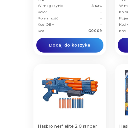
W magazynie
4 szt.
W m
Kolor
-
Kolo
Pojemność
-
Poj
Kod OEM
-
Kod
Kod
G0009
Kod
Dodaj do koszyka
Hasbro nerf elite 2.0 ranger
Hasb