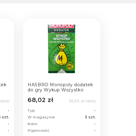
tek
HASBRO Monopoly dodatek
do gry Wykup Wszystko
68,02 zł
netto
55,30 zł netto
-
Typ
-
5 szt.
W magazynie
5 szt.
-
Kolor
-
-
Pojemność
-