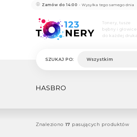
Zamów do 14:00
- Wysyłka tego samego dnia
Tonery, tusze
bębny i głowice
do każdej druka
SZUKAJ PO:
Wszystkim
HASBRO
Znaleziono
17
pasujących produktów