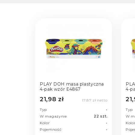
PLAY DOH masa plastyczna
PLA
4-pak wzór E4867
4-p
21,98 zł
21,
17,87 zł netto
Typ
-
Typ
W magazynie
22 szt.
W m
Kolor
-
Kolo
Pojemność
-
Poj