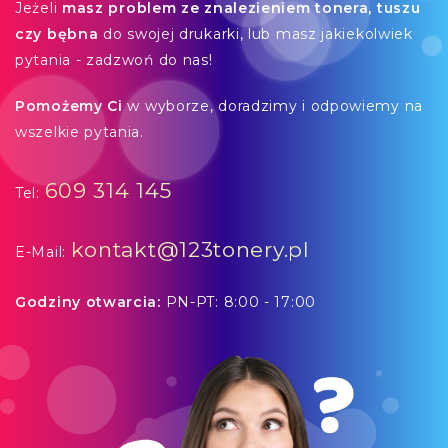
Jeżeli
masz problem ze znalezieniem tonera, tuszu
czy bębna
do swojej drukarki, lub masz jakiekolwiek
pytania - zadzwoń do nas!
Pomożemy Ci
w wyborze, doradzimy i odpowiemy na
wszelkie pytania.
609 314 145
Tel:
kontakt@123tonery.pl
E-Mail:
Godziny otwarcia:
PN-PT: 8:00 - 17:00