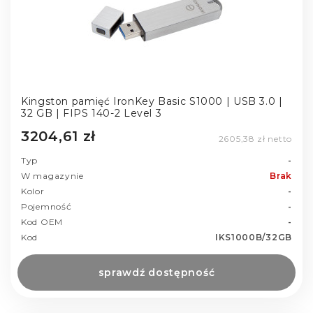
Kingston pamięć IronKey Basic S1000 | USB 3.0 |
32 GB | FIPS 140-2 Level 3
3204,61 zł
2605,38 zł netto
Typ
-
W magazynie
Brak
Kolor
-
Pojemność
-
Kod OEM
-
Kod
IKS1000B/32GB
sprawdź dostępność