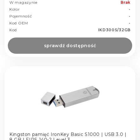
W magazynie
Brak
Kolor
-
Pojemność
-
Kod OEM
-
Kod
IKD300S/32GB
sprawdź dostępność
Kingston pamięć IronKey Basic S1000 | USB 3.0 |
8 GB | FIPS 140-2 Level 3