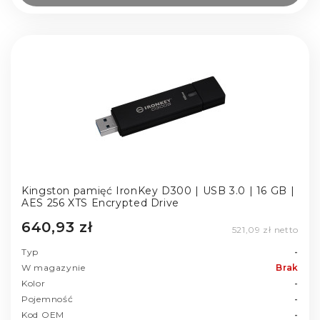
Kingston pamięć IronKey D300 | USB 3.0 | 16 GB |
AES 256 XTS Encrypted Drive
640,93 zł
521,09 zł netto
Typ
-
W magazynie
Brak
Kolor
-
Pojemność
-
Kod OEM
-