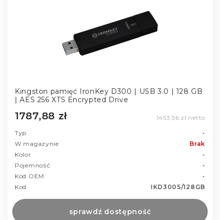
Kingston pamięć IronKey D300 | USB 3.0 | 128 GB
| AES 256 XTS Encrypted Drive
1787,88 zł
1453,56 zł netto
Typ
-
W magazynie
Brak
Kolor
-
Pojemność
-
Kod OEM
-
Kod
IKD300S/128GB
sprawdź dostępność