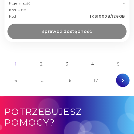
Pojemność
-
Kod OEM
-
Kod
IKS1000B/128GB
sprawdź dostępność
1
2
3
4
5
6
…
16
17
POTRZEBUJESZ
POMOCY?