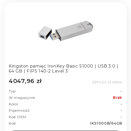
Kingston pamięć IronKey Basic S1000 | USB 3.0 |
64 GB | FIPS 140-2 Level 3
4047,96 zł
3291,02 zł netto
Typ
-
W magazynie
Brak
Kolor
-
Pojemność
-
Kod OEM
-
Kod
IKS1000B/64GB