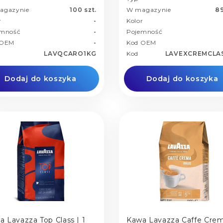
agazynie
100 szt.
W magazynie
89
r
-
Kolor
emność
-
Pojemność
 OEM
-
Kod OEM
LAVQCARO1KG
Kod
LAVEXCREMCLA
Dodaj do koszyka
Dodaj do koszyka
a Lavazza Top Class | 1
Kawa Lavazza Caffe Cre