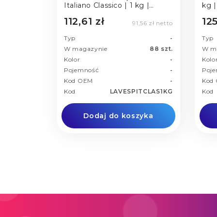
Italiano Classico | 1 kg |
kg |
Ziarnista
112,61 zł
125
91,56 zł netto
Typ
-
Typ
W magazynie
88 szt.
W m
Kolor
-
Kolo
Pojemność
-
Poj
Kod OEM
-
Kod
Kod
LAVESPITCLAS1KG
Kod
Dodaj do koszyka