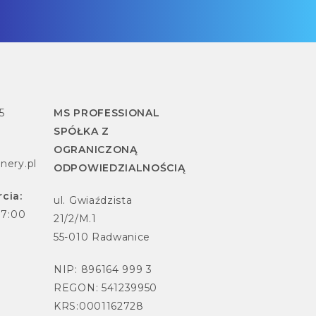
5
MS PROFESSIONAL
SPÓŁKA Z
OGRANICZONĄ
nery.pl
ODPOWIEDZIALNOŚCIĄ
cia:
ul. Gwiaździsta
17:00
21/2/M.1
55-010 Radwanice
NIP: 896164 999 3
REGON: 541239950
KRS:0001162728