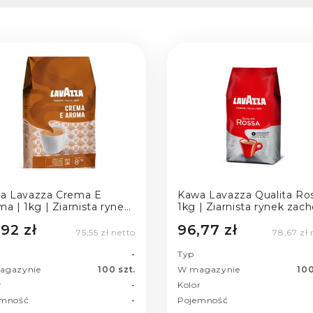
a Lavazza Crema E
Kawa Lavazza Qualita Ros
a | 1kg | Ziarnista rynek
1kg | Ziarnista rynek zac
ski
,92 zł
96,77 zł
75,55 zł netto
78,67 zł 
-
Typ
agazynie
100 szt.
W magazynie
100
r
-
Kolor
emność
-
Pojemność