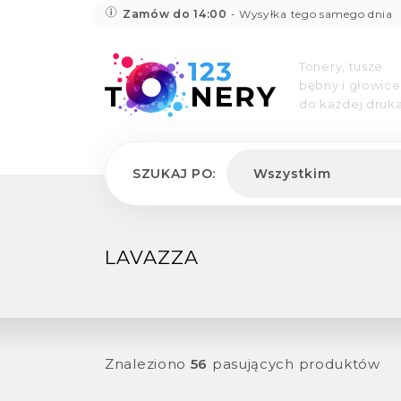
Zamów do 14:00
- Wysyłka tego samego dnia
Tonery, tusze
bębny i głowice
do każdej druka
SZUKAJ PO:
Wszystkim
LAVAZZA
Znaleziono
56
pasujących produktów