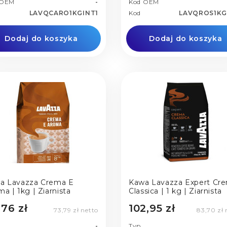
 OEM
-
Kod OEM
LAVQCARO1KGINT1
Kod
LAVQROS1KG
Dodaj do koszyka
Dodaj do koszyka
a Lavazza Crema E
Kawa Lavazza Expert Cr
a | 1kg | Ziarnista
Classica | 1 kg | Ziarnista
,76 zł
102,95 zł
73,79 zł netto
83,70 zł 
-
Typ