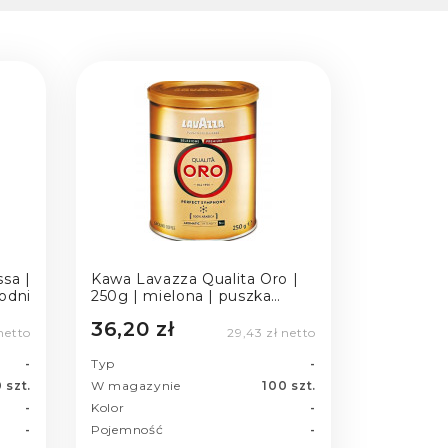
sa |
Kawa Lavazza Qualita Oro |
hodni
250g | mielona | puszka
rynek zachodni
36,20 zł
netto
29,43 zł netto
-
Typ
-
 szt.
W magazynie
100 szt.
-
Kolor
-
-
Pojemność
-