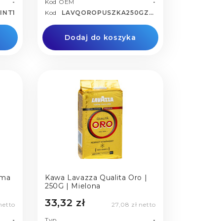
-
Kod OEM
-
INT1
Kod
LAVQOROPUSZKA250GZAC
Dodaj do koszyka
ema
Kawa Lavazza Qualita Oro |
250G | Mielona
33,32 zł
netto
27,08 zł netto
-
Typ
-