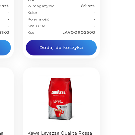
 szt.
W magazynie
89 szt.
-
Kolor
-
-
Pojemność
-
-
Kod OEM
-
S1KG
Kod
LAVQORO250G
Dodaj do koszyka
ma
Kawa Lavazza Qualita Rossa |