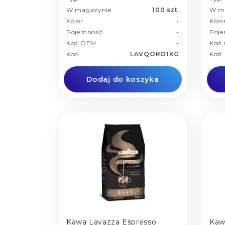
W magazynie
100 szt.
W m
Kolor
-
Kolo
Pojemność
-
Poj
Kod OEM
-
Kod
Kod
LAVQORO1KG
Kod
Dodaj do koszyka
Kawa Lavazza Espresso
Kaw