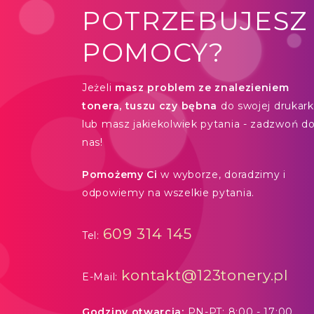
POTRZEBUJESZ
POMOCY?
Jeżeli
masz problem ze znalezieniem
tonera, tuszu czy bębna
do swojej drukarki
lub masz jakiekolwiek pytania - zadzwoń d
nas!
Pomożemy Ci
w wyborze, doradzimy i
odpowiemy na wszelkie pytania.
609 314 145
Tel:
kontakt@123tonery.pl
E-Mail:
Godziny otwarcia:
PN-PT: 8:00 - 17:00