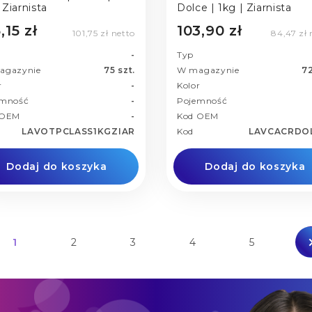
 Ziarnista
Dolce | 1kg | Ziarnista
,15 zł
103,90 zł
101,75 zł netto
84,47 zł 
-
Typ
agazynie
75 szt.
W magazynie
72
r
-
Kolor
emność
-
Pojemność
 OEM
-
Kod OEM
LAVOTPCLASS1KGZIAR
Kod
LAVCACRDO
Dodaj do koszyka
Dodaj do koszyka
1
2
3
4
5