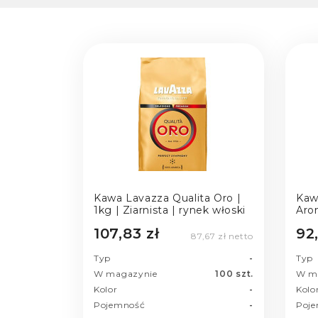
Kawa Lavazza Qualita Oro |
Kaw
1kg | Ziarnista | rynek włoski
Arom
wło
107,83 zł
92
87,67 zł netto
Typ
-
Typ
W magazynie
100 szt.
W m
Kolor
-
Kolo
Pojemność
-
Poj