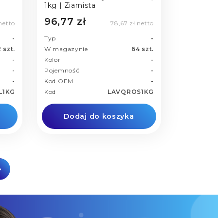
1kg | Ziarnista
96,77 zł
netto
78,67 zł netto
-
Typ
-
 szt.
W magazynie
64 szt.
-
Kolor
-
-
Pojemność
-
-
Kod OEM
-
L1KG
Kod
LAVQROS1KG
Dodaj do koszyka