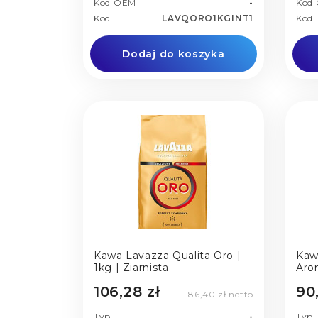
Kod OEM
-
Kod
Kod
LAVQORO1KGINT1
Kod
Dodaj do koszyka
Kawa Lavazza Qualita Oro |
Kaw
1kg | Ziarnista
Arom
106,28 zł
90
86,40 zł netto
Typ
-
Typ