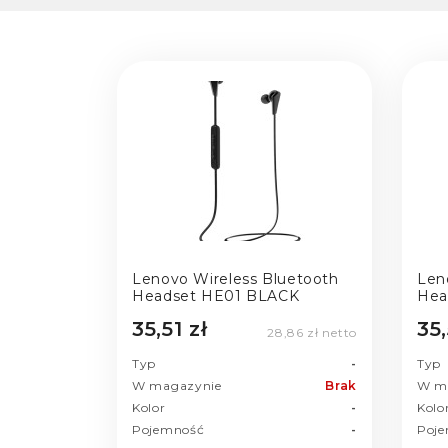
Lenovo Wireless Bluetooth
Len
Headset HE01 BLACK
Hea
35,51 zł
35,
28,86 zł netto
Typ
-
Typ
W magazynie
Brak
W m
Kolor
-
Kolo
Pojemność
-
Poj