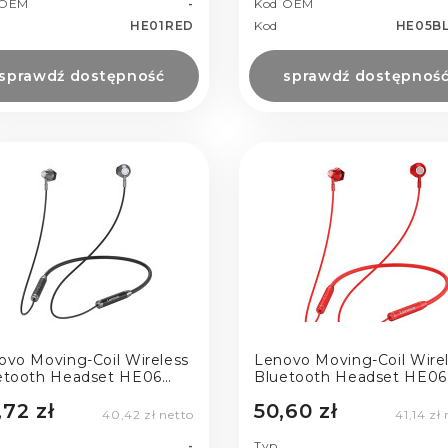
 OEM
-
Kod OEM
HE01RED
Kod
HE05B
sprawdź dostępność
sprawdź dostępnoś
ovo Moving-Coil Wireless
Lenovo Moving-Coil Wire
etooth Headset HE06
Bluetooth Headset HE06
ACK
RED
,72 zł
50,60 zł
40,42 zł netto
41,14 zł
-
Typ