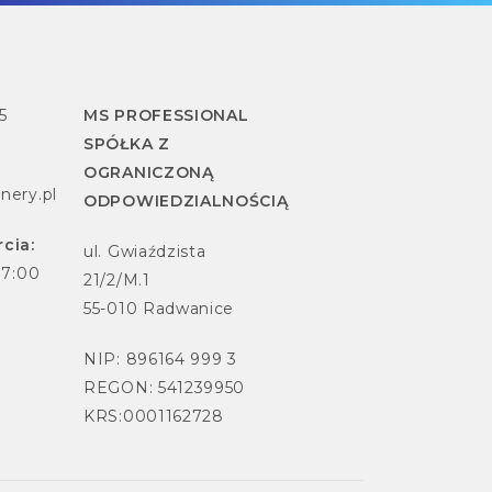
5
MS PROFESSIONAL
SPÓŁKA Z
OGRANICZONĄ
nery.pl
ODPOWIEDZIALNOŚCIĄ
cia:
ul. Gwiaździsta
17:00
21/2/M.1
55-010 Radwanice
NIP: 896164 999 3
REGON: 541239950
KRS:0001162728