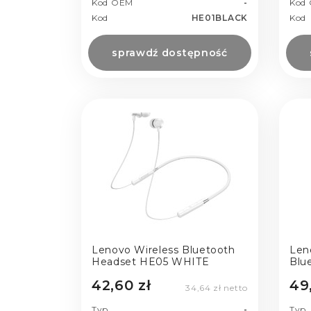
Kod OEM
-
Kod
Kod
HE01BLACK
Kod
sprawdź dostępność
Lenovo Wireless Bluetooth
Len
Headset HE05 WHITE
Blu
BL
42,60 zł
49
34,64 zł netto
Typ
-
Typ