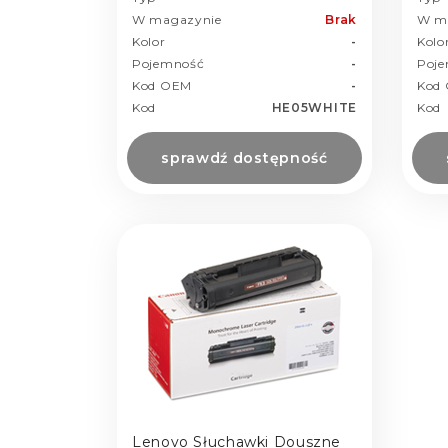
W magazynie
Brak
W m
Kolor
-
Kolo
Pojemność
-
Poj
Kod OEM
-
Kod
Kod
HE05WHITE
Kod
sprawdź dostępność
Lenovo Słuchawki Douszne