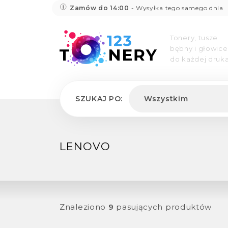
Zamów do 14:00
- Wysyłka tego samego dnia
Tonery, tusze
bębny i głowice
do każdej druka
SZUKAJ PO:
Wszystkim
LENOVO
Znaleziono
9
pasujących produktów