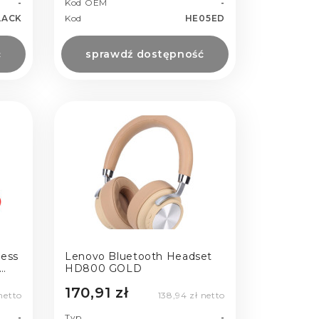
-
Kod OEM
-
LACK
Kod
HE05ED
ć
sprawdź dostępność
less
Lenovo Bluetooth Headset
HD800 GOLD
170,91 zł
 netto
138,94 zł netto
-
Typ
-