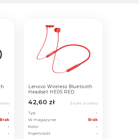
th
Lenovo Wireless Bluetooth
Headset HE05 RED
42,60 zł
netto
34,64 zł netto
-
Typ
-
Brak
W magazynie
Brak
-
Kolor
-
-
Pojemność
-