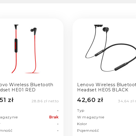
ovo Wireless Bluetooth
Lenovo Wireless Bluetoo
dset HE01 RED
Headset HE05 BLACK
51 zł
42,60 zł
28,86 zł netto
34,64 zł 
-
Typ
agazynie
Brak
W magazynie
r
-
Kolor
emność
-
Pojemność