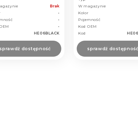
agazynie
Brak
W magazynie
r
-
Kolor
emność
-
Pojemność
 OEM
-
Kod OEM
HE06BLACK
Kod
HE0
sprawdź dostępność
sprawdź dostępnoś