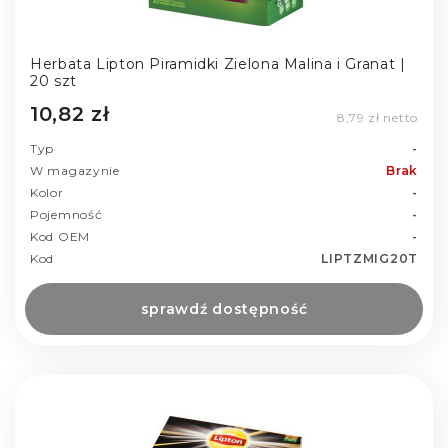
Herbata Lipton Piramidki Zielona Malina i Granat |
20 szt
10,82 zł
8,79 zł netto
Typ
-
W magazynie
Brak
Kolor
-
Pojemność
-
Kod OEM
-
Kod
LIPTZMIG20T
sprawdź dostępność