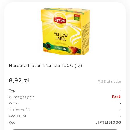
Herbata Lipton liściasta 100G (12)
8,92 zł
7,26 zł netto
Typ
-
W magazynie
Brak
Kolor
-
Pojemność
-
Kod OEM
-
Kod
LIPTLIS100G