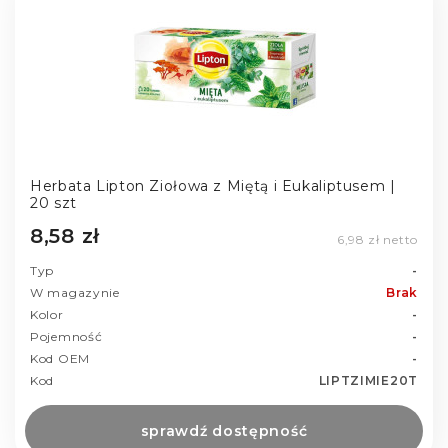
Herbata Lipton Ziołowa z Miętą i Eukaliptusem |
20 szt
8,58 zł
6,98 zł netto
Typ
-
W magazynie
Brak
Kolor
-
Pojemność
-
Kod OEM
-
Kod
LIPTZIMIE20T
sprawdź dostępność