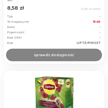
8,58 zł
6,98 zł netto
Typ
-
W magazynie
Brak
Kolor
-
Pojemność
-
Kod OEM
-
Kod
LIPTZIPIM20T
sprawdź dostępność