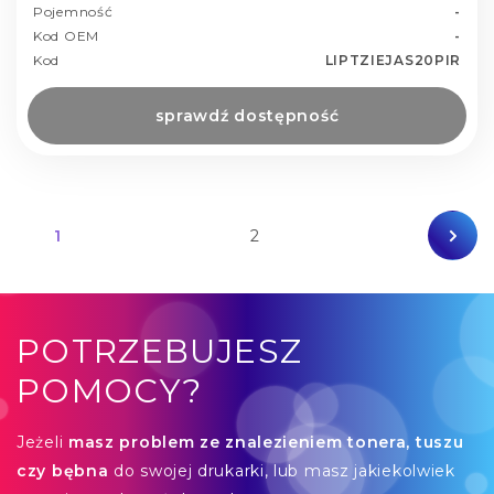
Pojemność
-
Kod OEM
-
Kod
LIPTZIEJAS20PIR
sprawdź dostępność
1
2
POTRZEBUJESZ
POMOCY?
Jeżeli
masz problem ze znalezieniem tonera, tuszu
czy bębna
do swojej drukarki, lub masz jakiekolwiek