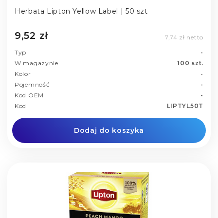
Herbata Lipton Yellow Label | 50 szt
9,52 zł
7,74 zł netto
Typ
-
W magazynie
100 szt.
Kolor
-
Pojemność
-
Kod OEM
-
Kod
LIPTYL50T
Dodaj do koszyka