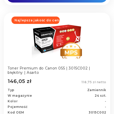
Najlepsza jakość do ceny
Toner Premium do Canon 055 | 3015C002 |
błękitny | Asarto
146,05 zł
118,75 zł netto
Typ
Zamiennik
W magazynie
24 szt.
Kolor
-
Pojemność
-
Kod OEM
3015C002