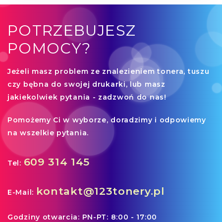
POTRZEBUJESZ
POMOCY?
Jeżeli
masz problem ze znalezieniem tonera, tuszu
czy bębna
do swojej drukarki, lub masz
jakiekolwiek pytania - zadzwoń do nas!
Pomożemy Ci
w wyborze, doradzimy i odpowiemy
na wszelkie pytania.
609 314 145
Tel:
kontakt@123tonery.pl
E-Mail:
Godziny otwarcia:
PN-PT: 8:00 - 17:00