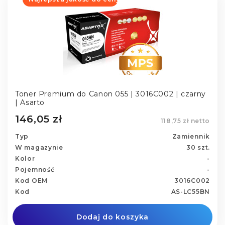
Toner Premium do Canon 055 | 3016C002 | czarny
| Asarto
146,05 zł
118,75 zł netto
Typ
Zamiennik
W magazynie
30 szt.
Kolor
-
Pojemność
-
Kod OEM
3016C002
Kod
AS-LC55BN
Dodaj do koszyka