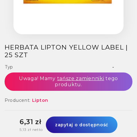
HERBATA LIPTON YELLOW LABEL |
25 SZT
Typ
-
Uwaga! Mamy
tańsze zamienniki
tego
produktu.
Producent:
Lipton
6,31 zł
zapytaj o dostępność
5,13 zł netto