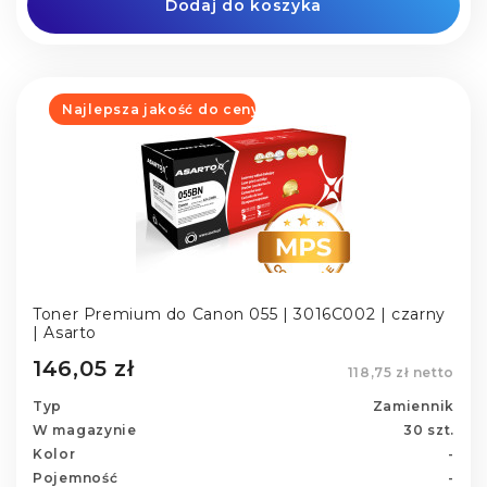
Dodaj do koszyka
Najlepsza jakość do ceny
Toner Premium do Canon 055 | 3016C002 | czarny
| Asarto
146,05 zł
118,75 zł netto
Typ
Zamiennik
W magazynie
30 szt.
Kolor
-
Pojemność
-