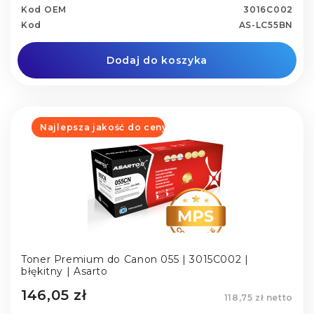
Kod OEM
3016C002
Kod
AS-LC55BN
Dodaj do koszyka
Najlepsza jakość do ceny
Toner Premium do Canon 055 | 3015C002 |
błękitny | Asarto
146,05 zł
118,75 zł netto