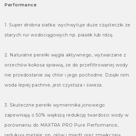
Performance
1. Super drobna siatka: wychwytuje duże cząsteczki ze
starych rur wodociągowych np. piasek lub rdzę.
2. Naturalne perełki węgla aktywnego, wytwarzane z
orzechów kokosa sprawią, że do przefiltrowanej wody
nie przedostanie się chlor i jego pochodne. Dzięki nim
woda lepiej pachnie, jest czystsza i świeża.
3. Skuteczne perełki wymiennika jonowego
zapewniają o 50% większą redukcję twardości wody w
porównaniu do MAXTRA PRO Pure Performance,
redukują metale: np. ołów i miedź oraz zmiękczają