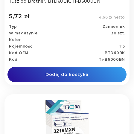
Tusz do Brother, BTD60BK, Ti-B6000BN
5,72 zł
4,66 zł netto
Typ
Zamiennik
W magazynie
30 szt.
Kolor
-
Pojemność
115
Kod OEM
BTD60BK
Kod
Ti-B6000BN
Dodaj do koszyka