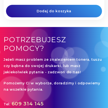
Dodaj do koszyka
POTRZEBUJESZ
POMOCY?
Jeżeli
masz problem ze znalezieniem tonera, tuszu
czy bębna
do swojej drukarki, lub masz
jakiekolwiek pytania - zadzwoń do nas!
Pomożemy Ci
w wyborze, doradzimy i odpowiemy
na wszelkie pytania.
609 314 145
Tel: