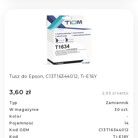
Tusz do Epson, C13T16344012, Ti-E16Y
3,60 zł
2,93 zł netto
Typ
Zamiennik
W magazynie
30 szt.
Kolor
-
Pojemność
14
Kod OEM
C13T16344012
Kod
Ti-E16Y