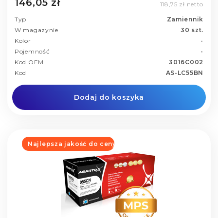
146,05 zł
118,75 zł netto
Typ
Zamiennik
W magazynie
30 szt.
Kolor
-
Pojemność
-
Kod OEM
3016C002
Kod
AS-LC55BN
Dodaj do koszyka
Najlepsza jakość do ceny