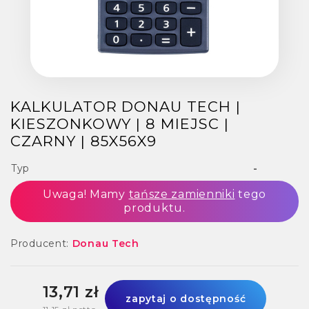
KALKULATOR DONAU TECH |
KIESZONKOWY | 8 MIEJSC |
CZARNY | 85X56X9
Typ
-
Uwaga! Mamy
tańsze zamienniki
tego
produktu.
Producent:
Donau Tech
13,71 zł
zapytaj o dostępność