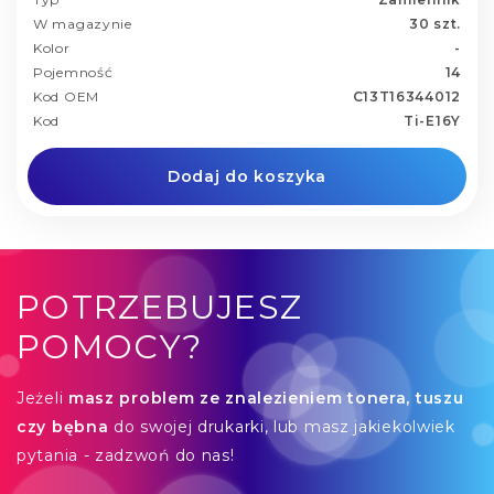
W magazynie
30 szt.
Kolor
-
Pojemność
14
Kod OEM
C13T16344012
Kod
Ti-E16Y
Dodaj do koszyka
POTRZEBUJESZ
POMOCY?
Jeżeli
masz problem ze znalezieniem tonera, tuszu
czy bębna
do swojej drukarki, lub masz jakiekolwiek
pytania - zadzwoń do nas!