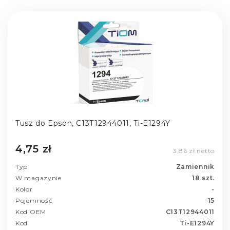
Tusz do Epson, C13T12944011, Ti-E1294Y
4,75 zł
3,86 zł netto
Typ
Zamiennik
W magazynie
18 szt.
Kolor
-
Pojemność
15
Kod OEM
C13T12944011
Kod
Ti-E1294Y