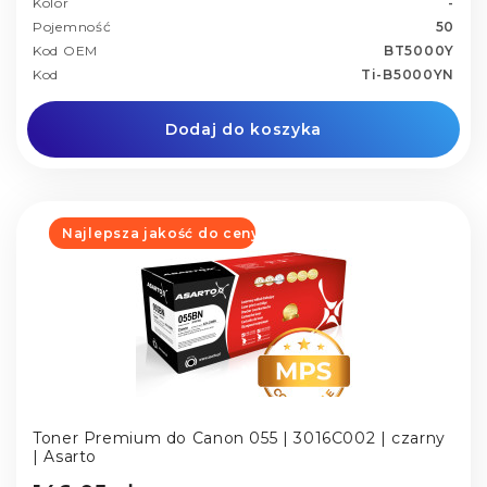
Kolor
-
Pojemność
50
Kod OEM
BT5000Y
Kod
Ti-B5000YN
Dodaj do koszyka
Najlepsza jakość do ceny
Toner Premium do Canon 055 | 3016C002 | czarny
| Asarto