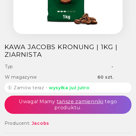
KAWA JACOBS KRONUNG | 1KG |
ZIARNISTA
Typ
-
W magazynie
60 szt.
Zamów teraz
-
wysyłka już jutro
Uwaga! Mamy
tańsze zamienniki
tego
produktu.
Producent:
Jacobs