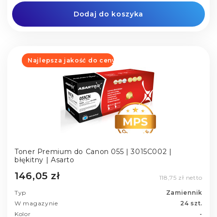
Dodaj do koszyka
Najlepsza jakość do ceny
Toner Premium do Canon 055 | 3015C002 |
błękitny | Asarto
146,05 zł
118,75 zł netto
Typ
Zamiennik
W magazynie
24 szt.
Kolor
-