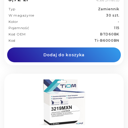
4,66 zł netto
Typ
Zamiennik
W magazynie
30 szt.
Kolor
-
Pojemność
115
Kod OEM
BTD60BK
Kod
Ti-B6000BN
Dodaj do koszyka