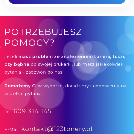
POTRZEBUJESZ
POMOCY?
Jeżeli
masz problem ze znalezieniem tonera, tuszu
czy bębna
do swojej drukarki, lub masz jakiekolwiek
pytania - zadzwoń do nas!
Pomożemy Ci
w wyborze, doradzimy i odpowiemy na
wszelkie pytania.
609 314 145
Tel:
kontakt@123tonery.pl
E-Mail: