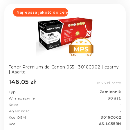
Najlepsza jakość do ceny
Toner Premium do Canon 055 | 3016C002 | czarny
| Asarto
146,05 zł
118,75 zł netto
Typ
Zamiennik
W magazynie
30 szt.
Kolor
-
Pojemność
-
Kod OEM
3016C002
Kod
AS-LC55BN