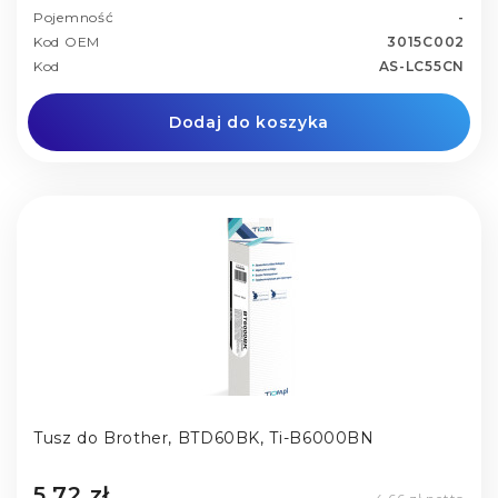
Pojemność
-
Kod OEM
3015C002
Kod
AS-LC55CN
Dodaj do koszyka
Tusz do Brother, BTD60BK, Ti-B6000BN
5,72 zł