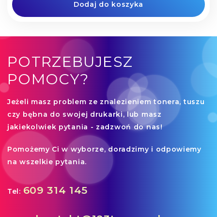
Dodaj do koszyka
POTRZEBUJESZ
POMOCY?
Jeżeli
masz problem ze znalezieniem tonera, tuszu
czy bębna
do swojej drukarki, lub masz
jakiekolwiek pytania - zadzwoń do nas!
Pomożemy Ci
w wyborze, doradzimy i odpowiemy
na wszelkie pytania.
609 314 145
Tel: