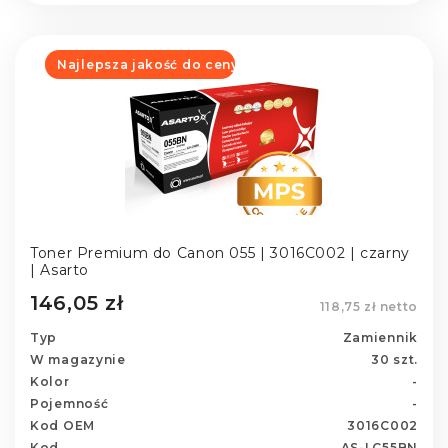
Najlepsza jakość do ceny
Toner Premium do Canon 055 | 3016C002 | czarny
| Asarto
146,05 zł
118,75 zł netto
Typ
Zamiennik
W magazynie
30 szt.
Kolor
-
Pojemność
-
Kod OEM
3016C002
Kod
AS-LC55BN