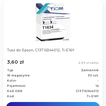
Tusz do Epson, C13T16344012, Ti-E16Y
3,60 zł
2,93 zł netto
Typ
Zamiennik
W magazynie
30 szt.
Kolor
-
Pojemność
14
Kod OEM
C13T16344012
Kod
Ti-E16Y