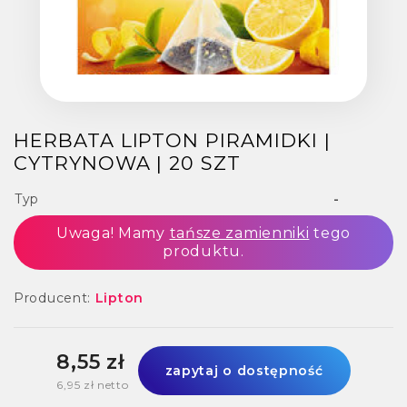
HERBATA LIPTON PIRAMIDKI |
CYTRYNOWA | 20 SZT
Typ
-
Uwaga! Mamy
tańsze zamienniki
tego
produktu.
Producent:
Lipton
8,55 zł
zapytaj o dostępność
6,95 zł netto