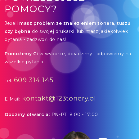
POMOCY?
Jeżeli
masz problem ze znalezieniem tonera, tuszu
czy bębna
do swojej drukarki, lub masz jakiekolwiek
pytania - zadzwoń do nas!
Pomożemy Ci
w wyborze, doradzimy i odpowiemy na
wszelkie pytania.
609 314 145
Tel:
kontakt@123tonery.pl
E-Mail:
Godziny otwarcia:
PN-PT: 8:00 - 17:00