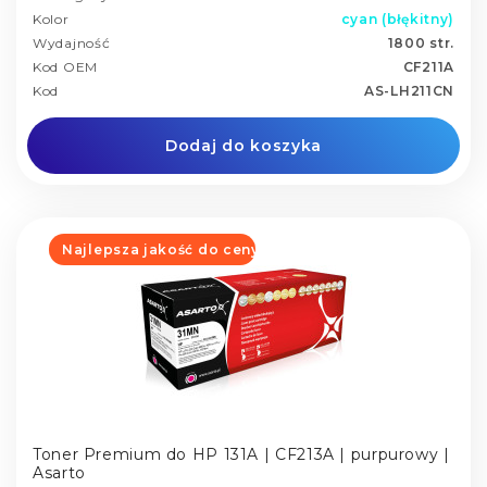
Kolor
cyan (błękitny)
Wydajność
1800 str.
Kod OEM
CF211A
Kod
AS-LH211CN
Dodaj do koszyka
Najlepsza jakość do ceny
Toner Premium do HP 131A | CF213A | purpurowy |
Asarto