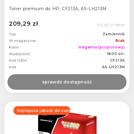
Toner premium do HP, CF213A, AS-LH213M
209,29 zł
140,62 zł netto
Typ
Zamiennik
W magazynie
Brak
Kolor
magenta (purpurowy)
Wydajność
1800 str.
Kod OEM
CF213A
Kod
AS-LH213M
sprawdź dostępność
Najlepsza jakość do ceny