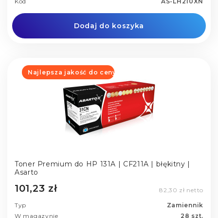
Kod
AS-LH210XN
Dodaj do koszyka
Najlepsza jakość do ceny
Toner Premium do HP 131A | CF211A | błękitny |
Asarto
101,23 zł
82,30 zł netto
Typ
Zamiennik
W magazynie
28 szt.