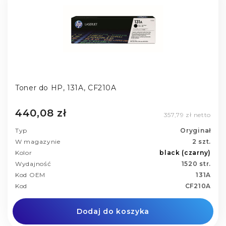
Toner do HP, 131A, CF210A
440,08 zł
357,79 zł netto
Typ
Oryginał
W magazynie
2 szt.
Kolor
black (czarny)
Wydajność
1520 str.
Kod OEM
131A
Kod
CF210A
Dodaj do koszyka