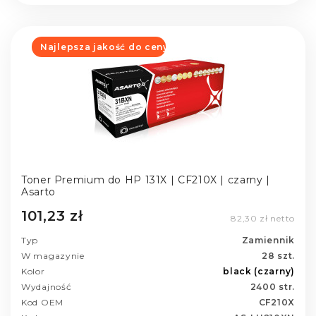
Najlepsza jakość do ceny
Toner Premium do HP 131X | CF210X | czarny |
Asarto
101,23 zł
82,30 zł netto
Typ
Zamiennik
W magazynie
28 szt.
Kolor
black (czarny)
Wydajność
2400 str.
Kod OEM
CF210X