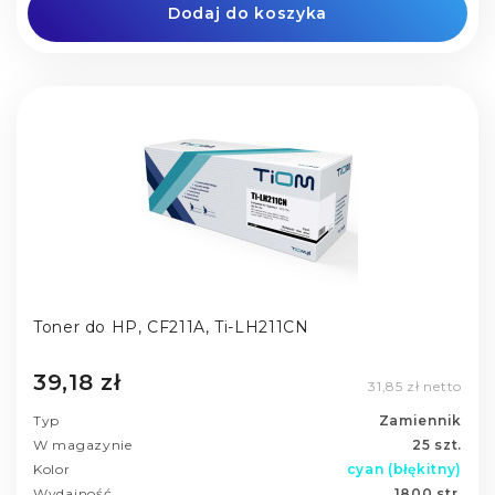
Dodaj do koszyka
Toner do HP, CF211A, Ti-LH211CN
39,18 zł
31,85 zł netto
Typ
Zamiennik
W magazynie
25 szt.
Kolor
cyan (błękitny)
Wydajność
1800 str.