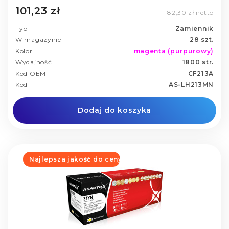
101,23 zł
82,30 zł netto
Typ
Zamiennik
W magazynie
28 szt.
Kolor
magenta (purpurowy)
Wydajność
1800 str.
Kod OEM
CF213A
Kod
AS-LH213MN
Dodaj do koszyka
Najlepsza jakość do ceny