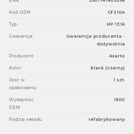
EAN:
5901741405596
Kod OEM
CF210A
Typ:
HP 131A
Gwarancja:
Gwarancja producenta -
dożywotnia
Producent:
Asarto
Kolor:
black (czarny)
Ilość w
1 szt.
opakowaniu:
Wydajność
1600
OEM
Rodzaj wkładu
refabrykowany