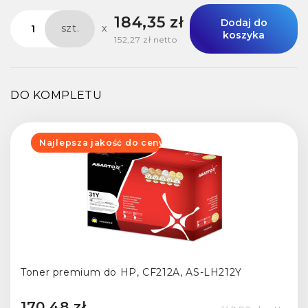
184,35 zł
Dodaj do
szt.
x
koszyka
152,27 zł netto
DO KOMPLETU
Najlepsza jakość do ceny
Toner premium do HP, CF212A, AS-LH212Y
170,48 zł