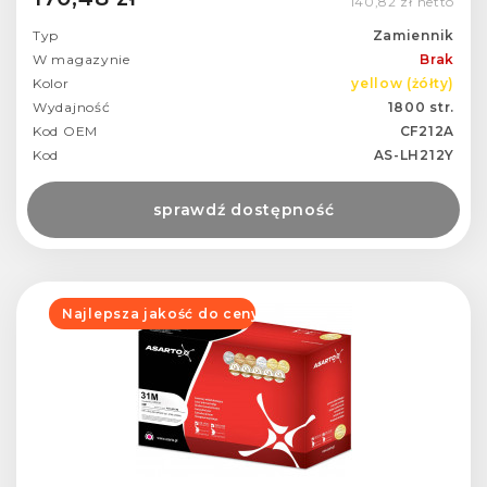
140,82 zł netto
Typ
Zamiennik
W magazynie
Brak
Kolor
yellow (żółty)
Wydajność
1800 str.
Kod OEM
CF212A
Kod
AS-LH212Y
sprawdź dostępność
Najlepsza jakość do ceny