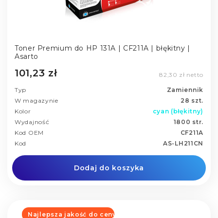
Toner Premium do HP 131A | CF211A | błękitny |
Asarto
101,23 zł
82,30 zł netto
Typ
Zamiennik
W magazynie
28 szt.
Kolor
cyan (błękitny)
Wydajność
1800 str.
Kod OEM
CF211A
Kod
AS-LH211CN
Dodaj do koszyka
Najlepsza jakość do ceny