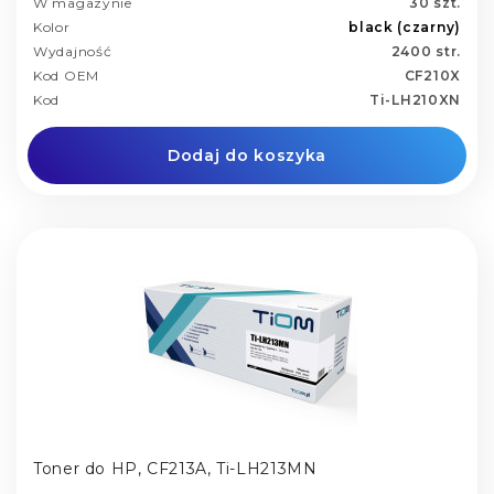
W magazynie
30 szt.
Kolor
black (czarny)
Wydajność
2400 str.
Kod OEM
CF210X
Kod
Ti-LH210XN
Dodaj do koszyka
Toner do HP, CF213A, Ti-LH213MN