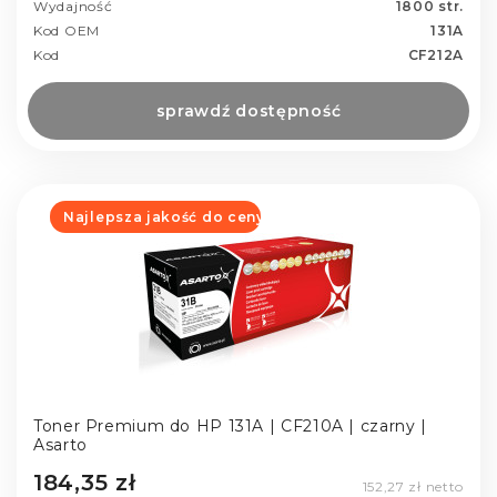
Wydajność
1800 str.
Kod OEM
131A
Kod
CF212A
sprawdź dostępność
Najlepsza jakość do ceny
Toner Premium do HP 131A | CF210A | czarny |
Asarto
184,35 zł
152,27 zł netto