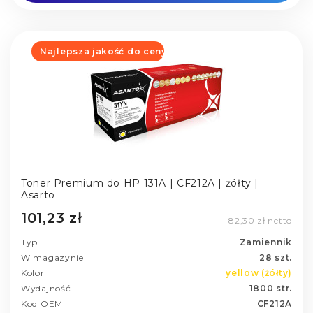
Najlepsza jakość do ceny
Toner Premium do HP 131A | CF212A | żółty |
Asarto
101,23 zł
82,30 zł netto
Typ
Zamiennik
W magazynie
28 szt.
Kolor
yellow (żółty)
Wydajność
1800 str.
Kod OEM
CF212A