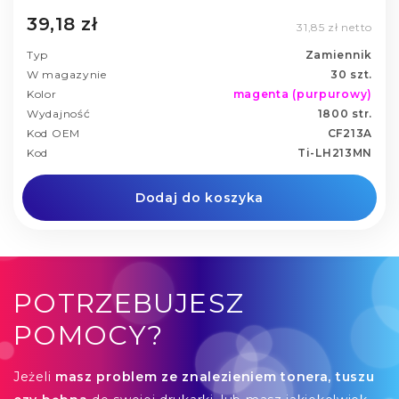
39,18 zł
31,85 zł netto
Typ
Zamiennik
W magazynie
30 szt.
Kolor
magenta (purpurowy)
Wydajność
1800 str.
Kod OEM
CF213A
Kod
Ti-LH213MN
Dodaj do koszyka
POTRZEBUJESZ
POMOCY?
Jeżeli
masz problem ze znalezieniem tonera, tuszu