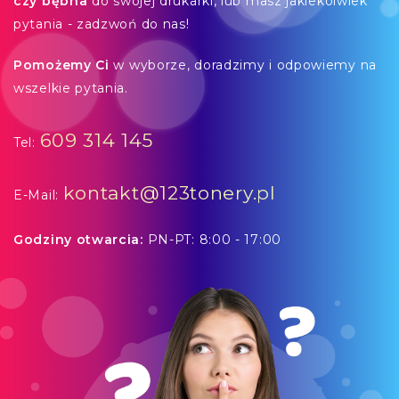
czy bębna
do swojej drukarki, lub masz jakiekolwiek
pytania - zadzwoń do nas!
Pomożemy Ci
w wyborze, doradzimy i odpowiemy na
wszelkie pytania.
609 314 145
Tel:
kontakt@123tonery.pl
E-Mail:
Godziny otwarcia:
PN-PT: 8:00 - 17:00