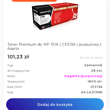
Toner Premium do HP 131A | CF213A | purpurowy |
Asarto
101,23 zł
82,30 zł netto
Typ
Zamiennik
W magazynie
28 szt.
Kolor
magenta (purpurowy)
Wydajność
1800 str.
Kod OEM
CF213A
Kod
AS-LH213MN
Dodaj do koszyka