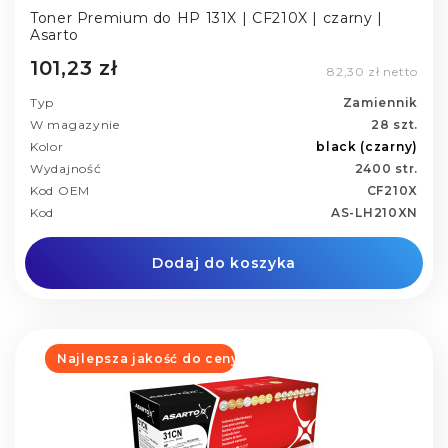
Toner Premium do HP 131X | CF210X | czarny |
Asarto
101,23 zł
82,30 zł netto
Typ
Zamiennik
W magazynie
28 szt.
Kolor
black (czarny)
Wydajność
2400 str.
Kod OEM
CF210X
Kod
AS-LH210XN
Dodaj do koszyka
Najlepsza jakość do ceny