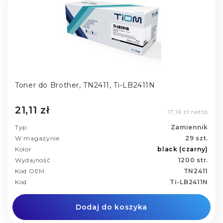
Toner do Brother, TN2411, Ti-LB2411N
21,11 zł
17,16 zł netto
Typ
Zamiennik
W magazynie
29 szt.
Kolor
black (czarny)
Wydajność
1200 str.
Kod OEM
TN2411
Kod
Ti-LB2411N
Dodaj do koszyka