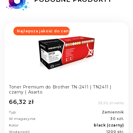
Najlepsza jakość do ceny
Toner Premium do Brother TN-2411 | TN2411 |
czarny | Asarto
66,32 zł
53,92 zł netto
Typ
Zamiennik
W magazynie
30 szt.
Kolor
black (czarny)
Wydajność
1200 str.