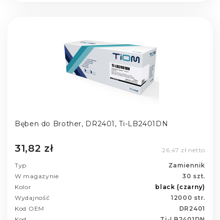
Bęben do Brother, DR2401, Ti-LB2401DN
31,82 zł
26,47 zł netto
Typ
Zamiennik
W magazynie
30 szt.
Kolor
black (czarny)
Wydajność
12000 str.
Kod OEM
DR2401
Kod
Ti-LB2401DN