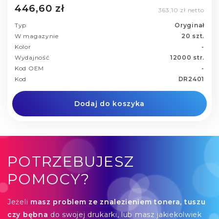
446,60 zł
363,10 zł netto
Typ
Oryginał
W magazynie
20 szt.
Kolor
-
Wydajność
12000 str.
Kod OEM
-
Kod
DR2401
Dodaj do koszyka
POTRZEBUJESZ
POMOCY?
Jeżeli
masz problem ze znalezieniem tonera, tuszu
czy bębna
do swojej drukarki, lub masz jakiekolwiek