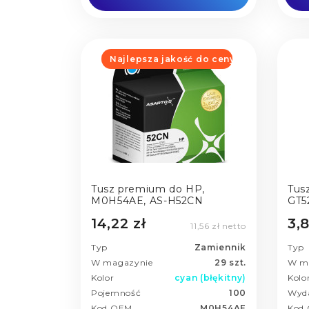
Najlepsza jakość do ceny
Tusz premium do HP,
Tus
M0H54AE, AS-H52CN
GT5
14,22 zł
3,8
11,56 zł netto
Typ
Zamiennik
Typ
W magazynie
29 szt.
W m
Kolor
cyan (błękitny)
Kolo
Pojemność
100
Wyd
Kod OEM
M0H54AE
Kod