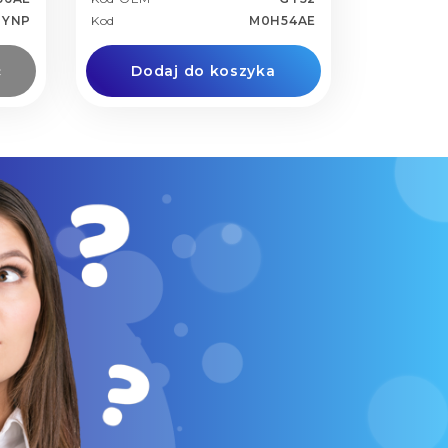
2YNP
Kod
M0H54AE
ć
Dodaj do koszyka