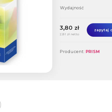
Wydajność
3,80 zł
zapytaj 
2,81 zł netto
Producent:
PRISM