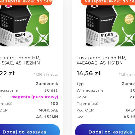
Najlepsza jakość do ceny
Najlepsza jakość do ce
z premium do HP,
Tusz premium do HP,
55AE, AS-H52MN
X4E40AE, AS-H51BN
22 zł
14,56 zł
11,56 zł netto
11,84 zł
Zamiennik
Typ
Zamie
agazynie
30 szt.
W magazynie
30
r
magenta (purpurowy)
Kolor
cz
emność
100
Pojemność
 OEM
M0H55AE
Kod OEM
X4E
AS-H52MN
Kod
AS-H
Dodaj do koszyka
Dodaj do koszyka