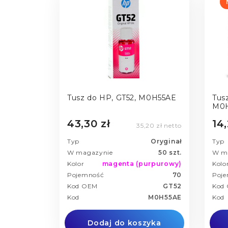
Tusz do HP, GT52, M0H55AE
Tus
M0H
43,30 zł
14,
35,20 zł netto
Typ
Oryginał
Typ
W magazynie
50 szt.
W m
Kolor
magenta (purpurowy)
Kolo
Pojemność
70
Poj
Kod OEM
GT52
Kod
Kod
M0H55AE
Kod
Dodaj do koszyka