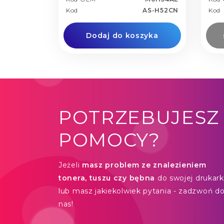
Kod
AS-H52CN
Kod
Dodaj do koszyka
POTRZEBUJESZ
POMOCY?
Jeżeli
masz problem ze znalezieniem
tonera, tuszu czy bębna
do swojej drukarki
lub masz jakiekolwiek pytania - zadzwoń d
nas!