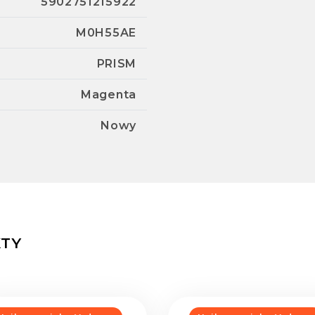
5902751215922
M0H55AE
PRISM
Magenta
Nowy
TY