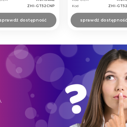
ZHI-GT52CNP
Kod
ZHI-GT5
sprawdź dostępność
sprawdź dostępnoś
,
o