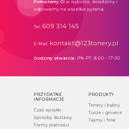
Pomożemy Ci
w wyborze, doradzimy i
odpowiemy na wszelkie pytania.
609 314 145
Tel:
kontakt@123tonery.pl
E-Mail:
Godziny otwarcia:
PN-PT: 8:00 - 17:00
PRZYDATNE
PRODUKTY
INFORMACJE
Tonery i bębny
Czas wysyłki
Tusze i głowice
Sposoby dostawy
Taśmy i folie
Formy płatności