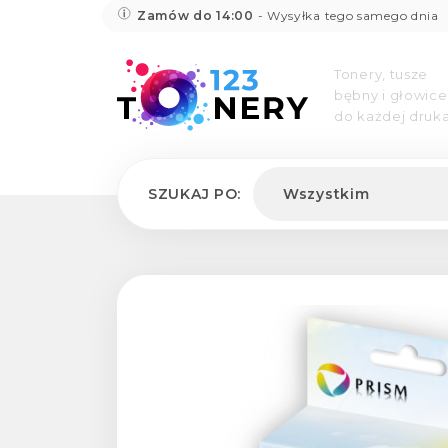
Zamów do 14:00
- Wysyłka tego samego dnia
Tonery, tusze
bębny i głowice
do każdej druka
SZUKAJ PO:
Wszystkim