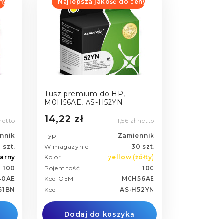
ny
Najlepsza jakość do ceny
Tusz premium do HP,
M0H56AE, AS-H52YN
14,22 zł
 netto
11,56 zł netto
nnik
Typ
Zamiennik
 szt.
W magazynie
30 szt.
arny
Kolor
yellow (żółty)
100
Pojemność
100
40AE
Kod OEM
M0H56AE
51BN
Kod
AS-H52YN
Dodaj do koszyka