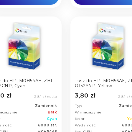
z do HP, M0H54AE, ZHI-
Tusz do HP, M0H56AE, Z
2CNP, Cyan
GT52YNP, Yellow
0 zł
3,80 zł
2,81 zł netto
2,81 zł
Zamiennik
Typ
Zamie
agazynie
Brak
W magazynie
r
Cyan
Kolor
Ye
ajność
8000 str.
Wydajność
8000
 OEM
M0H54AE
Kod OEM
M0H