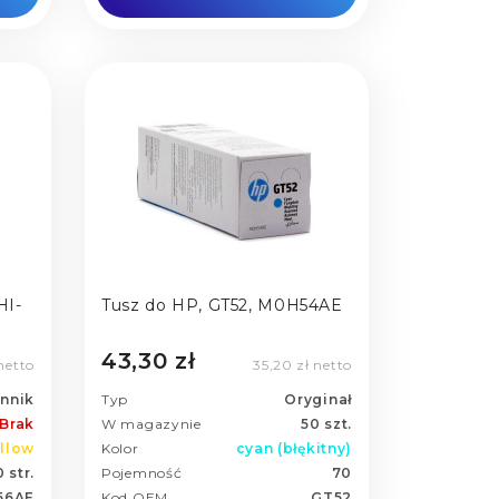
HI-
Tusz do HP, GT52, M0H54AE
43,30 zł
 netto
35,20 zł netto
nnik
Typ
Oryginał
Brak
W magazynie
50 szt.
llow
Kolor
cyan (błękitny)
 str.
Pojemność
70
56AE
Kod OEM
GT52