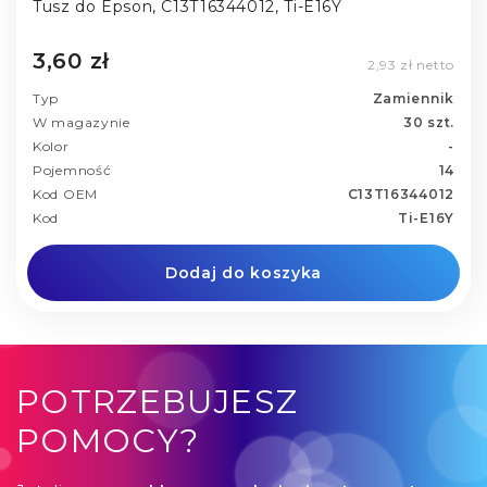
Tusz do Epson, C13T16344012, Ti-E16Y
3,60 zł
2,93 zł netto
Typ
Zamiennik
W magazynie
30 szt.
Kolor
-
Pojemność
14
Kod OEM
C13T16344012
Kod
Ti-E16Y
Dodaj do koszyka
POTRZEBUJESZ
POMOCY?