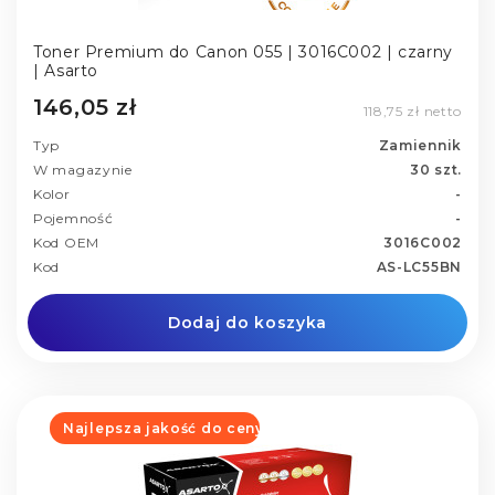
Toner Premium do Canon 055 | 3016C002 | czarny
| Asarto
146,05 zł
118,75 zł netto
Typ
Zamiennik
W magazynie
30 szt.
Kolor
-
Pojemność
-
Kod OEM
3016C002
Kod
AS-LC55BN
Dodaj do koszyka
Najlepsza jakość do ceny