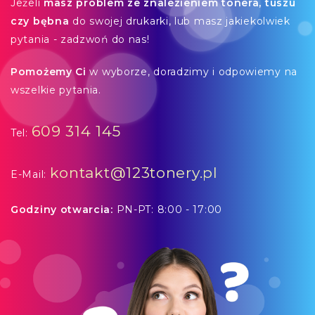
Jeżeli
masz problem ze znalezieniem tonera, tuszu
czy bębna
do swojej drukarki, lub masz jakiekolwiek
pytania - zadzwoń do nas!
Pomożemy Ci
w wyborze, doradzimy i odpowiemy na
wszelkie pytania.
609 314 145
Tel:
kontakt@123tonery.pl
E-Mail:
Godziny otwarcia:
PN-PT: 8:00 - 17:00