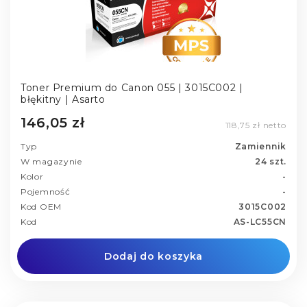
Toner Premium do Canon 055 | 3015C002 |
błękitny | Asarto
146,05 zł
118,75 zł netto
Typ
Zamiennik
W magazynie
24 szt.
Kolor
-
Pojemność
-
Kod OEM
3015C002
Kod
AS-LC55CN
Dodaj do koszyka