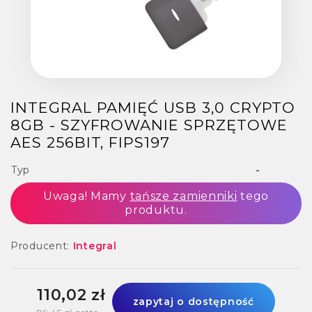
INTEGRAL PAMIĘĆ USB 3,0 CRYPTO
8GB - SZYFROWANIE SPRZĘTOWE
AES 256BIT, FIPS197
Typ
-
Uwaga! Mamy
tańsze zamienniki
tego
produktu.
Producent:
Integral
110,02 zł
zapytaj o dostępność