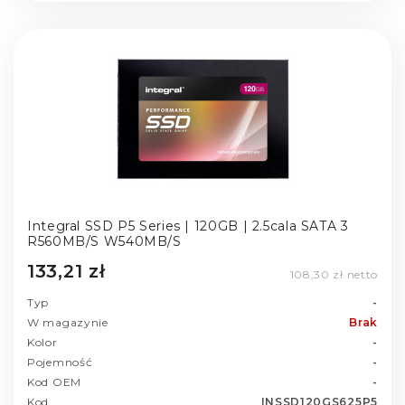
Integral SSD P5 Series | 120GB | 2.5cala SATA 3
R560MB/S W540MB/S
133,21 zł
108,30 zł netto
Typ
-
W magazynie
Brak
Kolor
-
Pojemność
-
Kod OEM
-
Kod
INSSD120GS625P5