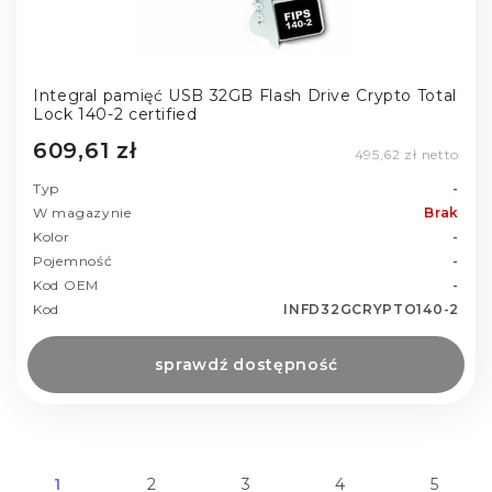
Integral pamięć USB 32GB Flash Drive Crypto Total
Lock 140-2 certified
609,61 zł
495,62 zł netto
Typ
-
W magazynie
Brak
Kolor
-
Pojemność
-
Kod OEM
-
Kod
INFD32GCRYPTO140-2
sprawdź dostępność
1
2
3
4
5