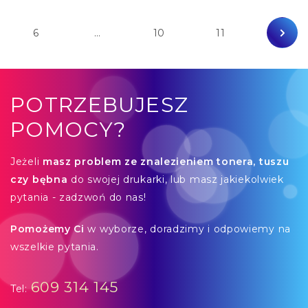
6
…
10
11
POTRZEBUJESZ
POMOCY?
Jeżeli
masz problem ze znalezieniem tonera, tuszu
czy bębna
do swojej drukarki, lub masz jakiekolwiek
pytania - zadzwoń do nas!
Pomożemy Ci
w wyborze, doradzimy i odpowiemy na
wszelkie pytania.
609 314 145
Tel: