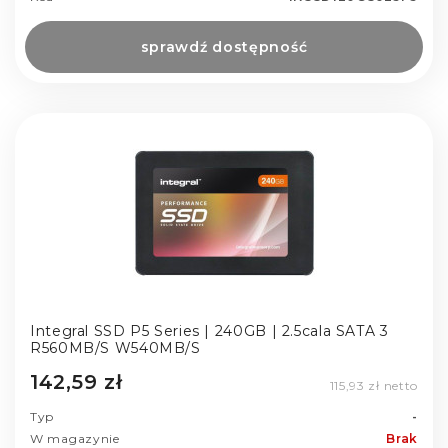
sprawdź dostępność
Integral SSD P5 Series | 240GB | 2.5cala SATA 3
R560MB/S W540MB/S
142,59 zł
115,93 zł netto
Typ
-
W magazynie
Brak