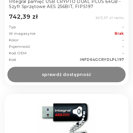
Integral pamięć USB CRYPTO DUAL PLUS 64GB -
Szyfr Sprzętowe AES 256BIT, FIPS197
742,39 zł
603,57 zł netto
Typ
-
W magazynie
Brak
Kolor
-
Pojemność
-
Kod OEM
-
Kod
INFD64GCRYDLPL197
sprawdź dostępność