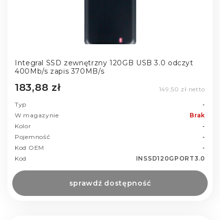
Integral SSD zewnętrzny 120GB USB 3.0 odczyt
400Mb/s zapis 370MB/s
183,88 zł
149,50 zł netto
Typ
-
W magazynie
Brak
Kolor
-
Pojemność
-
Kod OEM
-
Kod
INSSD120GPORT3.0
sprawdź dostępność