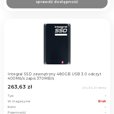
sprawdź dostępność
Integral SSD zewnętrzny 480GB USB 3.0 odczyt
400Mb/s zapis 370MB/s
263,63 zł
214,34 zł netto
Typ
-
W magazynie
Brak
Kolor
-
Pojemność
-