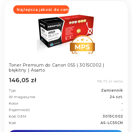
Najlepsza jakość do ceny
Toner Premium do Canon 055 | 3015C002 |
błękitny | Asarto
146,05 zł
118,75 zł netto
Typ
Zamiennik
W magazynie
24 szt.
Kolor
-
Pojemność
-
Kod OEM
3015C002
Kod
AS-LC55CN