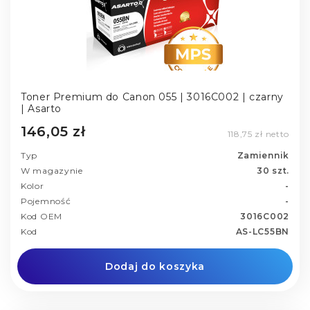
Toner Premium do Canon 055 | 3016C002 | czarny
| Asarto
146,05 zł
118,75 zł netto
Typ
Zamiennik
W magazynie
30 szt.
Kolor
-
Pojemność
-
Kod OEM
3016C002
Kod
AS-LC55BN
Dodaj do koszyka