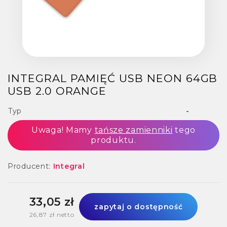
INTEGRAL PAMIĘĆ USB NEON 64GB
USB 2.0 ORANGE
Typ
-
Uwaga! Mamy
tańsze zamienniki
tego
produktu.
Producent:
Integral
33,05 zł
zapytaj o dostępność
26,87 zł netto