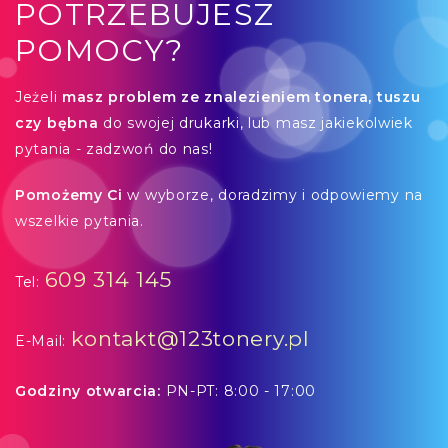
POTRZEBUJESZ
POMOCY?
Jeżeli
masz problem ze znalezieniem tonera, tuszu
czy bębna
do swojej drukarki, lub masz jakiekolwiek
pytania - zadzwoń do nas!
Pomożemy Ci
w wyborze, doradzimy i odpowiemy na
wszelkie pytania.
609 314 145
Tel:
kontakt@123tonery.pl
E-Mail:
Godziny otwarcia:
PN-PT: 8:00 - 17:00